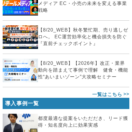
メディア EC・小売の未来を変える事業
戦略
【8/20_WEB】秋冬繁忙期、売り逃しゼ
ロへ。 EC運営効率化と機会損失を防ぐ
『直前チェックポイント』
【8/20_WEB】【2026年】改正・業界
動向を踏まえて事例で理解 健食・機能
性“あいまいゾーン”大攻略セミナー
一覧はこちら
導入事例一覧
都度最適な提案をいただだき、リード獲
得・知名度向上に効果実感