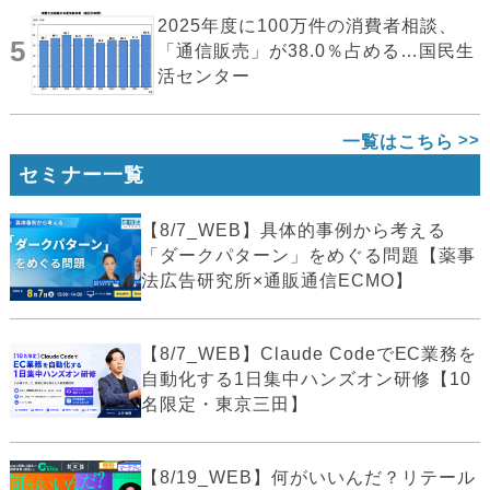
2025年度に100万件の消費者相談、
5
「通信販売」が38.0％占める…国民生
活センター
一覧はこちら
セミナー一覧
【8/7_WEB】具体的事例から考える
「ダークパターン」をめぐる問題【薬事
法広告研究所×通販通信ECMO】
【8/7_WEB】Claude CodeでEC業務を
自動化する1日集中ハンズオン研修【10
名限定・東京三田】
【8/19_WEB】何がいいんだ？リテール