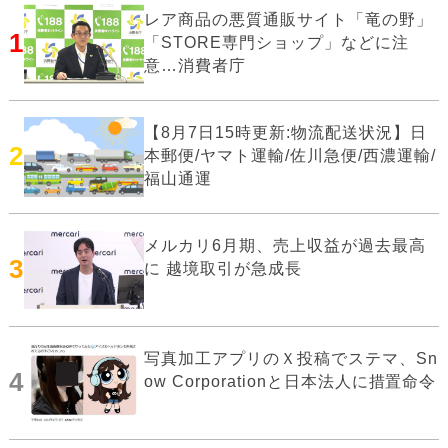
レア商品の悪質通販サイト「竜の野」
1
「STORE専門ショップ」などに注
意…消費者庁
【8月7日15時更新:物流配送状況】日
2
本郵便/ヤマト運輸/佐川急便/西濃運輸/
福山通運
メルカリ6月期、売上収益が過去最高
3
に 越境取引が急成長
写真加工アプリのＸ投稿でステマ、Sn
4
ow Corporationと日本法人に措置命令