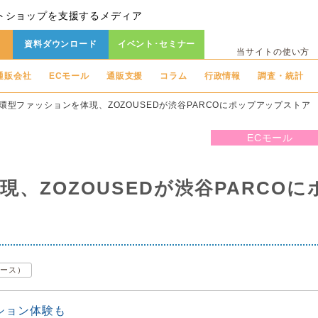
トショップを支援するメディア
資料ダウンロード
イベント･セミナー
当サイトの使い方
通販会社
ECモール
通販支援
コラム
行政情報
調査・統計
環型ファッションを体現、ZOZOUSEDが渋谷PARCOにポップアップストア
ECモール
、ZOZOUSEDが渋谷PARCOに
マース）
ション体験も