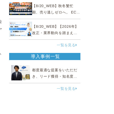
略
【8/20_WEB】秋冬繁忙
期、売り逃しゼロへ。 EC運
営効率化と機会損失を防ぐ
金
『直前チェックポイント』
【8/20_WEB】【2026年】
ア
改正・業界動向を踏まえて
事例で理解 健食・機能
一覧を見る
性“あいまいゾーン”大攻略セ
ミナー
い
導入事例一覧
都度最適な提案をいただだ
き、リード獲得・知名度向
上に効果実感
一覧を見る