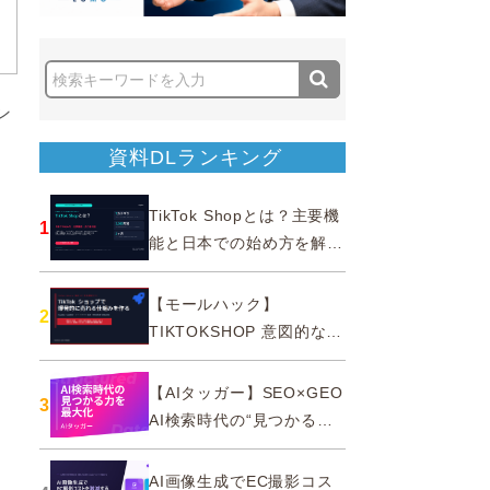
ン
月
資料DLランキング
TikTok Shopとは？主要機
1
能と日本での始め方を解説
｜公式認定パートナー
【モールハック】
2
TIKTOKSHOP 意図的なバ
ズを生む法則
【AIタッガー】SEO×GEO
3
AI検索時代の“見つかる
力”を最大化
AI画像生成でEC撮影コス