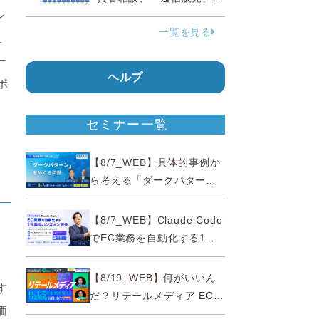
レ
38.0％占める…国民生活セ
一覧を見る
ンター
人
ー
ヘルプ
ポ
セミナー一覧
【8/7_WEB】具体的事例か
ら考える「ダークパター
ン」をめぐる問題【薬事法
広告研究所×通販通信
【8/7_WEB】Claude Code
ECMO】
でEC業務を自動化する1日
集中ハンズオン研修【10名
え
限定・東京三田】
【8/19_WEB】何がいいん
す
だ？リテールメディア EC・
価
小売の未来を変える事業戦