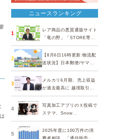
ニュースランキング
要
レア商品の悪質通販サイト
1
「竜の野」「STORE専門
ショップ」などに注意…消
費者庁
【8月6日16時更新:物流配
2
送状況】日本郵便/ヤマト
運輸/佐川急便/西濃運輸/福
山通運
メルカリ6月期、売上収益
3
が過去最高に 越境取引が
急成長
写真加工アプリのＸ投稿で
と
4
ステマ、Snow
類は
Corporationと日本法人に
措置命令
2025年度に100万件の消
5
費者相談、「通信販売」が