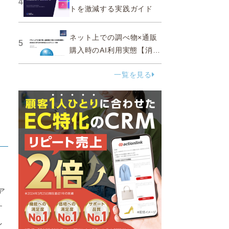
4
トを激減する実践ガイド
ネット上での調べ物×通販
5
購入時のAI利用実態【消費
者調査 2025】
一覧を見る
ア
す
ン