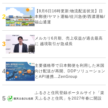
【8月6日16時更新:物流配送状況】日
2
本郵便/ヤマト運輸/佐川急便/西濃運輸/
福山通運
メルカリ6月期、売上収益が過去最高
3
に 越境取引が急成長
主要価格帯で日本郵便を利用した米国
4
向け配送が再開、DDPソリューション
とAPI連携…ZenGroup
ふるさと住民登録ポータルサイト「楽
5
天ふるさと住民」を2027年春に開設