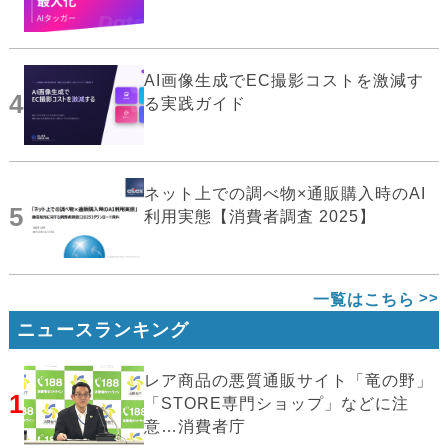
AI画像生成でEC撮影コストを激減す
4
る実践ガイド
ネット上での調べ物×通販購入時のAI
5
利用実態【消費者調査 2025】
一覧はこちら
ニュースランキング
レア商品の悪質通販サイト「竜の野」
1
「STORE専門ショップ」などに注
意…消費者庁