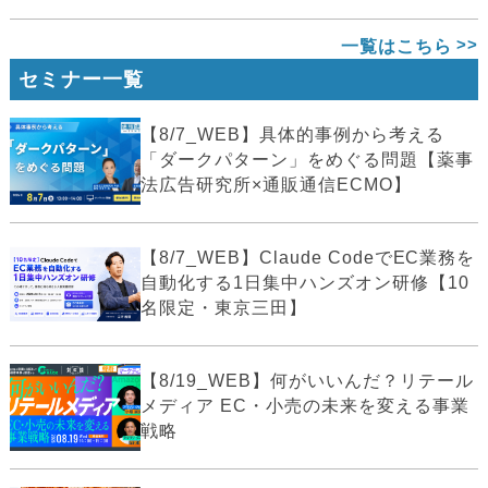
一覧はこちら
セミナー一覧
【8/7_WEB】具体的事例から考える
「ダークパターン」をめぐる問題【薬事
法広告研究所×通販通信ECMO】
【8/7_WEB】Claude CodeでEC業務を
自動化する1日集中ハンズオン研修【10
名限定・東京三田】
【8/19_WEB】何がいいんだ？リテール
メディア EC・小売の未来を変える事業
戦略