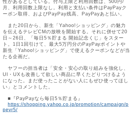
性があるとしている。付与上限と利用回数は、500円/
月、利用回数上限なし。利用と支払い条件はPayPayク
ーポン取得、およびPayPay残高、PayPayあと払い。
また20日から、新生「Yahoo!ショッピング」の魅力
を伝えるテレビCMの放映を開始する。それに併せて20
日～26日、「毎日5％貯まる 開始記念くじ」をスター
ト。1日1回引けて、最大5万円分のPayPayポイントや
新生「Yahoo!ショッピング」で使えるクーポンなどが当
たる企画だ。
ヤフーの担当者は「安全・安心の取り組みを強化し、
UI・UXも改善して欲しい商品に早くたどりつけるよう
になった。まだ使ったことがない人にもぜひ使ってほし
い」とコメントした。
■『PayPayなら毎日5％貯まる』
https://shopping.yahoo.co.jp/promotion/campaign/p
pevr5/