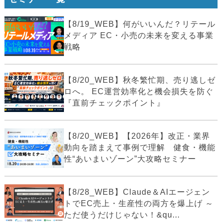
【8/19_WEB】何がいいんだ？リテール
メディア EC・小売の未来を変える事業
戦略
【8/20_WEB】秋冬繁忙期、売り逃しゼ
ロへ。 EC運営効率化と機会損失を防ぐ
『直前チェックポイント』
【8/20_WEB】【2026年】改正・業界
動向を踏まえて事例で理解 健食・機能
性“あいまいゾーン”大攻略セミナー
【8/28_WEB】Claude＆AIエージェン
トでEC売上・生産性の両方を爆上げ ～
ただ使うだけじゃない！&qu...