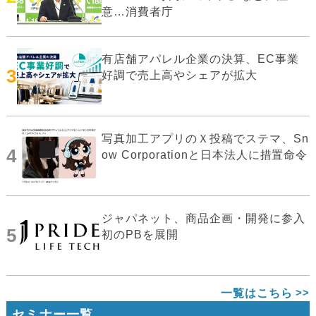
意…消費者庁
有店舗アパレル企業の決算、EC事業
3
好調で売上高やシェアが拡大
写真加工アプリのＸ投稿でステマ、Sn
4
ow Corporationと日本法人に措置命令
ジャパネット、商品企画・開発に参入
5
初のPBを展開
一覧はこちら
セミナー一覧