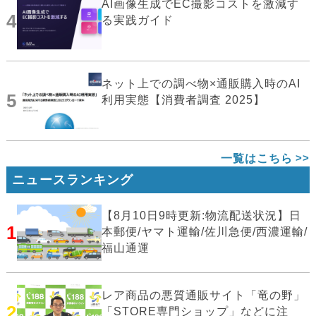
AI画像生成でEC撮影コストを激減す
4
る実践ガイド
ネット上での調べ物×通販購入時のAI
5
利用実態【消費者調査 2025】
一覧はこちら
ニュースランキング
【8月10日9時更新:物流配送状況】日
1
本郵便/ヤマト運輸/佐川急便/西濃運輸/
福山通運
レア商品の悪質通販サイト「竜の野」
2
「STORE専門ショップ」などに注