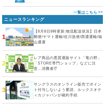
一覧はこちら
ニュースランキング
【8月8日9時更新:物流配送状況】日本
1
郵便/ヤマト運輸/佐川急便/西濃運輸/福
山通運
レア商品の悪質通販サイト「竜の野」
2
「STORE専門ショップ」などに注
意…消費者庁
サングラスのオンライン販売でポイン
3
ト付与しないよう要請、ルックスオテ
ィカジャパンが確約手続