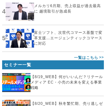
メルカリ6月期、売上収益が過去最高
4
に 越境取引が急成長
富士ソフト、次世代コマース基盤で変
5
革支援…エージェンティックコマース
に対応
一覧はこちら
セミナー一覧
【8/19_WEB】何がいいんだ？リテール
メディア EC・小売の未来を変える事業
戦略
【8/20_WEB】秋冬繁忙期、売り逃しゼ