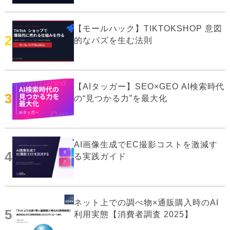
【モールハック】TIKTOKSHOP 意図
2
的なバズを生む法則
【AIタッガー】SEO×GEO AI検索時代
3
の“見つかる力”を最大化
AI画像生成でEC撮影コストを激減す
4
る実践ガイド
ネット上での調べ物×通販購入時のAI
5
利用実態【消費者調査 2025】