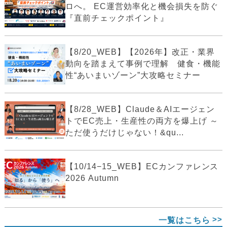
ロへ。 EC運営効率化と機会損失を防ぐ
『直前チェックポイント』
【8/20_WEB】【2026年】改正・業界
動向を踏まえて事例で理解 健食・機能
性“あいまいゾーン”大攻略セミナー
【8/28_WEB】Claude＆AIエージェン
トでEC売上・生産性の両方を爆上げ ～
ただ使うだけじゃない！&qu...
【10/14−15_WEB】ECカンファレンス
2026 Autumn
一覧はこちら