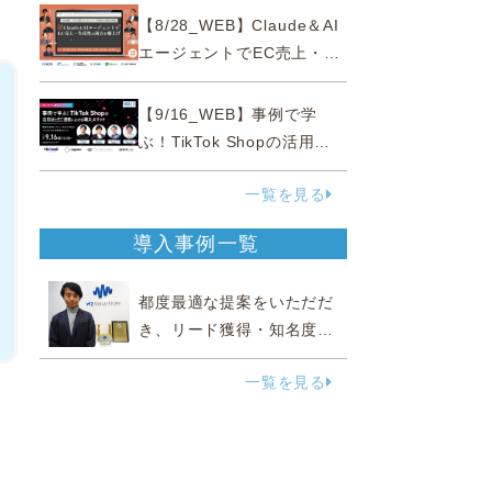
性“あいまいゾーン”大攻略セ
【8/28_WEB】Claude＆AI
ミナー
エージェントでEC売上・生
産性の両方を爆上げ ～ただ
使うだけじゃない！&qu...
【9/16_WEB】事例で学
ぶ！TikTok Shopの活用法
とEC通販における導入メリ
一覧を見る
ット
導入事例一覧
都度最適な提案をいただだ
き、リード獲得・知名度向
上に効果実感
一覧を見る