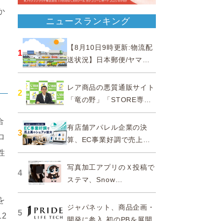
か
ニュースランキング
【8月10日9時更新:物流配
1
送状況】日本郵便/ヤマト
運輸/佐川急便/西濃運輸/福
山通運
レア商品の悪質通販サイト
2
「竜の野」「STORE専門
ショップ」などに注意…消
合
費者庁
有店舗アパレル企業の決
3
ロ
算、EC事業好調で売上高
やシェアが拡大
性
写真加工アプリのＸ投稿で
4
ステマ、Snow
Corporationと日本法人に
を
措置命令
ジャパネット、商品企画・
5
2
開発に参入 初のPBを展開