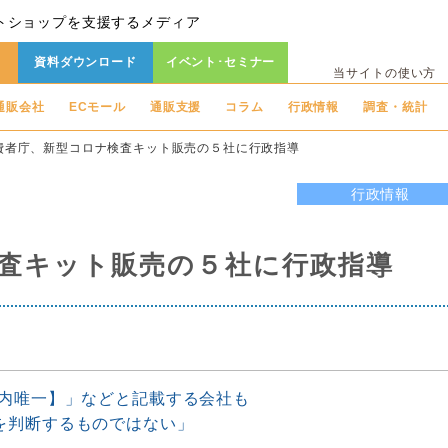
トショップを支援するメディア
資料ダウンロード
イベント･セミナー
当サイトの使い方
通販会社
ECモール
通販支援
コラム
行政情報
調査・統計
費者庁、新型コロナ検査キット販売の５社に行政指導
行政情報
査キット販売の５社に行政指導
国内唯一】」などと記載する会社も
を判断するものではない」