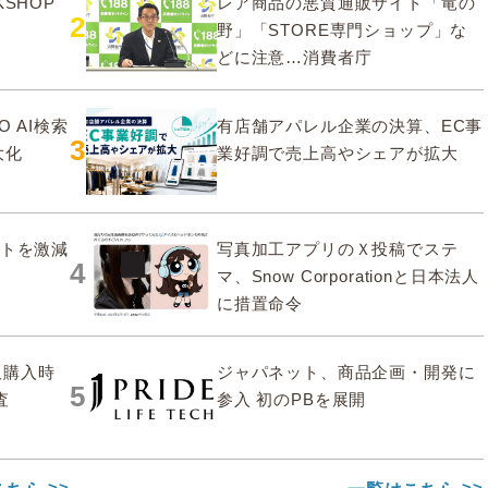
SHOP
レア商品の悪質通販サイト「竜の
2
野」「STORE専門ショップ」な
どに注意…消費者庁
O AI検索
有店舗アパレル企業の決算、EC事
3
大化
業好調で売上高やシェアが拡大
ストを激減
写真加工アプリのＸ投稿でステ
4
マ、Snow Corporationと日本法人
に措置命令
販購入時
ジャパネット、商品企画・開発に
5
査
参入 初のPBを展開