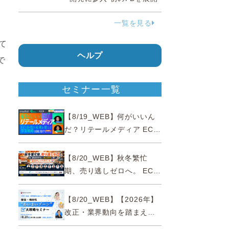
一覧を見る
て
ヘルプ
で
セミナー一覧
【8/19_WEB】何がいいん
だ？リテールメディア EC・
小売の未来を変える事業戦
略
【8/20_WEB】秋冬繁忙
期、売り逃しゼロへ。 EC運
営効率化と機会損失を防ぐ
『直前チェックポイント』
【8/20_WEB】【2026年】
改正・業界動向を踏まえて
事例で理解 健食・機能