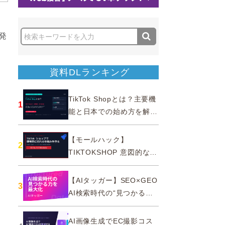
）
発
、
資料DLランキング
TikTok Shopとは？主要機
1
能と日本での始め方を解説
｜公式認定パートナー
【モールハック】
2
TIKTOKSHOP 意図的なバ
ズを生む法則
【AIタッガー】SEO×GEO
3
AI検索時代の“見つかる
力”を最大化
AI画像生成でEC撮影コス