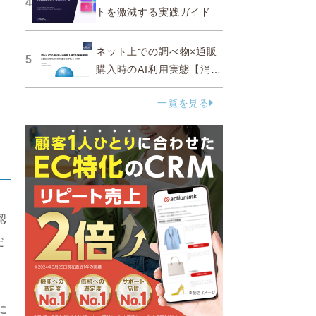
4
トを激減する実践ガイド
ネット上での調べ物×通販
5
購入時のAI利用実態【消費
者調査 2025】
一覧を見る
認
だ
に