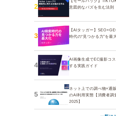
【モールハック】TIKTOK
2
意図的なバズを生む法則
【AIタッガー】SEO×GE
3
時代の“見つかる力”を最
AI画像生成でEC撮影コ
4
する実践ガイド
ネット上での調べ物×通
5
のAI利用実態【消費者調
2025】