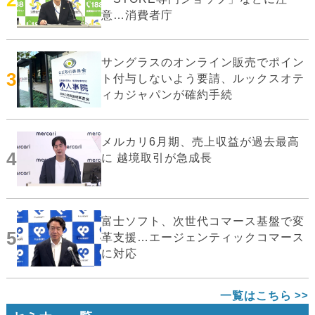
意…消費者庁
サングラスのオンライン販売でポイン
3
ト付与しないよう要請、ルックスオテ
ィカジャパンが確約手続
メルカリ6月期、売上収益が過去最高
4
に 越境取引が急成長
富士ソフト、次世代コマース基盤で変
5
革支援…エージェンティックコマース
に対応
一覧はこちら