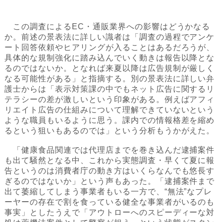
この調査によるEC・通販業界への影響はどうかなる
か。前述の景表法に詳しい識者は「調査の過程でアンケ
ート回答依頼やヒアリングが入ることはあるだろうが、
具体的な規制強化に踏み込んでいく動きは報告以降とな
るのではないか。となれば来夏以降は広告規制が厳しく
なる可能性がある」と指摘する。別の景表法に詳しい弁
護士からは「表示対策課の中でもネット広告に関するリ
テラシーの差が激しいという印象がある。例えばアフィ
リエイト広告の仕組みについて理解できていないという
ような職員もいるように思う。課内での情報格差を縮め
るという狙いもあるのでは」という分析もうかがえた。
「健康食品関連では代理店までを巻き込んだ逮捕案件
も出て騒然となる中、これから実態調査・早くて夏に報
告というのは消費者庁の動き方はいくらなんでも悠長す
ぎるのではないか」という声もあった。「逮捕案件まで
出て萎縮してしまう事業者もいる一方で、“無法”なプレ
ーヤーの存在で割を食っている健全な事業者がいるのも
事実」としたうえで「アウトローへのスピーディーな対