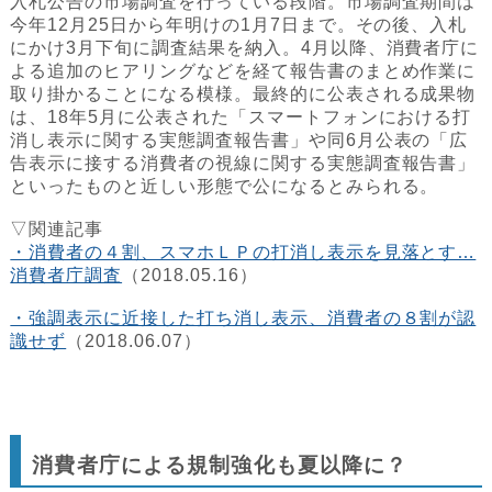
入札公告の市場調査を行っている段階。市場調査期間は
今年12月25日から年明けの1月7日まで。その後、入札
にかけ3月下旬に調査結果を納入。4月以降、消費者庁に
よる追加のヒアリングなどを経て報告書のまとめ作業に
取り掛かることになる模様。最終的に公表される成果物
は、18年5月に公表された「スマートフォンにおける打
消し表示に関する実態調査報告書」や同6月公表の「広
告表示に接する消費者の視線に関する実態調査報告書」
といったものと近しい形態で公になるとみられる。
▽関連記事
・消費者の４割、スマホＬＰの打消し表示を見落とす…
消費者庁調査
（2018.05.16）
・強調表示に近接した打ち消し表示、消費者の８割が認
識せず
（2018.06.07）
消費者庁による規制強化も夏以降に？