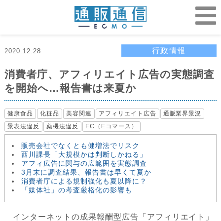
行政情報
2020.12.28
消費者庁、アフィリエイト広告の実態調査
を開始へ…報告書は来夏か
健康食品
化粧品
美容関連
アフィリエイト広告
通販業界景況
景表法違反
薬機法違反
EC（Eコマース）
販売会社でなくとも健増法でリスク
西川課長「大規模かは判断しかねる」
アフィ広告に関与の広範囲を実態調査
3月末に調査結果、報告書は早くて夏か
消費者庁による規制強化も夏以降に？
「媒体社」の考査厳格化の影響も
インターネットの成果報酬型広告「アフィリエイト」