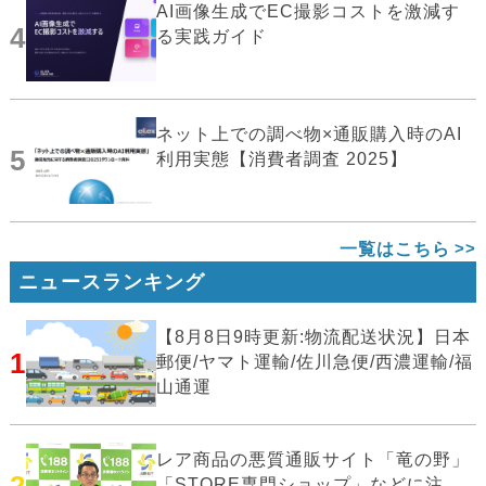
AI画像生成でEC撮影コストを激減す
4
る実践ガイド
ネット上での調べ物×通販購入時のAI
5
利用実態【消費者調査 2025】
一覧はこちら
ニュースランキング
【8月8日9時更新:物流配送状況】日本
1
郵便/ヤマト運輸/佐川急便/西濃運輸/福
山通運
レア商品の悪質通販サイト「竜の野」
2
「STORE専門ショップ」などに注