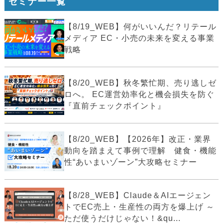
セミナー一覧
【8/19_WEB】何がいいんだ？リテール
メディア EC・小売の未来を変える事業
戦略
【8/20_WEB】秋冬繁忙期、売り逃しゼ
ロへ。 EC運営効率化と機会損失を防ぐ
『直前チェックポイント』
【8/20_WEB】【2026年】改正・業界
動向を踏まえて事例で理解 健食・機能
性“あいまいゾーン”大攻略セミナー
【8/28_WEB】Claude＆AIエージェン
トでEC売上・生産性の両方を爆上げ ～
ただ使うだけじゃない！&qu...