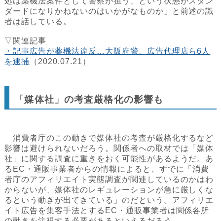
処は薬機法案件として警察が担う、という状態がスタン
ダードになりかねないのはいかがなものか」と前述の識
者は話している。
▽関連記事
・記事広告が薬機法違反…大阪府警、広告代理店ら6人
を逮捕
（2020.07.21）
「媒体社」の考査厳格化の影響も
消費者庁のこの動きで媒体社の考査が厳格化するなど
影響は避けられないだろう。関係者への取材では「媒体
社」に関する調査に重きをおく可能性があるようだ。あ
るEC・通販事業者からの情報によると、すでに「消費
者庁のアフィリエイト実態調査が関連しているのかはわ
からないが、媒体社のレギュレーションが急に厳しくな
るという動きが出てきている」のだという。アフィリエ
イト広告を集客手法とするEC・通販事業者は関係各所
の動きを注視する必要があるといえるだろう。