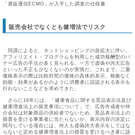
「通販通信ECMO」が入手した調査の仕様書
販売会社でなくとも健増法でリスク
同課によると、ネットショッピングの急拡大に伴い、
アフィリエイト・プログラムを利用した成功報酬型のバ
ナー広告の手法が多く見られる。一方で虚偽や誇大広告
といった不正も少なくないのが実情だ。これまで、二重
価格表示の際は比較対照の価格の具体的表示、根拠なく
効能・効果があるかのように消費者に誤認される表示を
行わないことなどを求めてきた。
さらに16年には、「健康食品に関する景品表示法及び
健康増進法上の留意事項について」で、広告作成者や仲
介会社は対象商品の供給者でないため、景品表示法上の
措置を受ける事業者に当たらないが、表示内容の決定に
関与している場合には、何人も虚偽誇大表示をしてはな
らないと定める健康増進法上の措置を受けるべき者に該