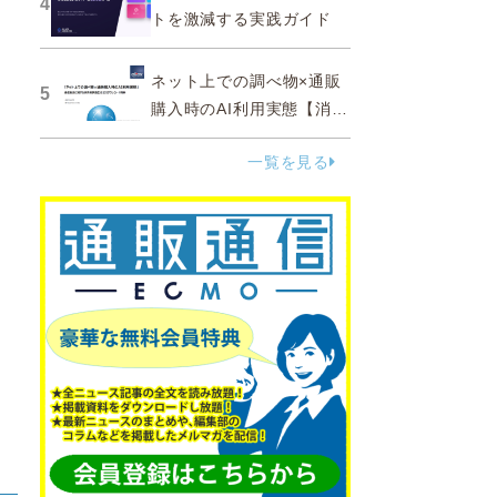
4
トを激減する実践ガイド
ネット上での調べ物×通販
5
購入時のAI利用実態【消費
者調査 2025】
一覧を見る