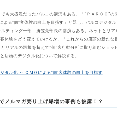
でも大盛況だったパルコの講演もある。「"ＰＡＲＣＯ"の
Ｏによる”個”客体験の向上を目指す」と題し、パルコデジタル
サルティング一部 唐笠亮部長の講演もある。ネットとリア
"客体験をどう変えていけるか」「これからの店頭の新たな
とリアルの垣根を超えて"個"客行動分析に取り組むショッ
略と店頭のデジタル化について解説する。
ジタル化 ～ ＯＭＯによる”個”客体験の向上を目指す
でメルマガ売り上げ爆増の事例も披露！？