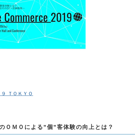
９ ＴＯＫＹＯ
のＯＭＯによる”個”客体験の向上とは？