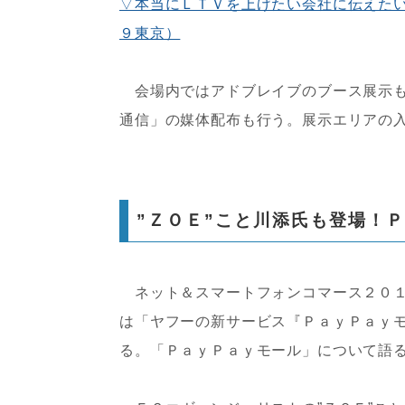
▽本当にＬＴＶを上げたい会社に伝えたい
９東京）
会場内ではアドブレイブのブース展示も
通信」の媒体配布も行う。展示エリアの
”ＺＯＥ”こと川添氏も登場！
ネット＆スマートフォンコマース２０１
は「ヤフーの新サービス『ＰａｙＰａｙ
る。「ＰａｙＰａｙモール」について語