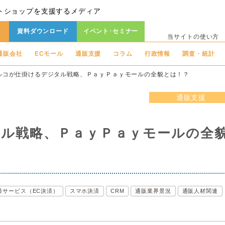
トショップを支援するメディア
資料ダウンロード
イベント･セミナー
当サイトの使い方
通販会社
ECモール
通販支援
コラム
行政情報
調査・統計
ルコが仕掛けるデジタル戦略、ＰａｙＰａｙモールの全貌とは！？
通販支援
ル戦略、ＰａｙＰａｙモールの全
済サービス（EC決済）
スマホ決済
CRM
通販業界景況
通販人材関連