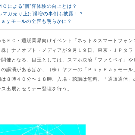
Ｏによる”個”客体験の向上とは？
ルマガ売り上げ爆増の事例も披露！？
Ｐａｙモールの全容も明らかに？
めるＥＣ・通販業界向けイベント「ネット＆スマートフォン
（株）ナノオプト・メディアが９月１９日、東京・ＪＰタワ
で開催となる。目玉としては、スマホ決済「ファミペイ」や
ての講演があるほか、（株）ヤフーの「ＰａｙＰａｙモール
間は８時４０分〜１８時、入場・聴講は無料。「通販通信」
ース出展とセミナー登壇を行う。