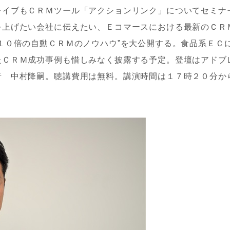
イブもＣＲＭツール「アクションリンク」についてセミナ
を上げたい会社に伝えたい、Ｅコマースにおける最新のＣＲ
１０倍の自動ＣＲＭのノウハウ”を大公開する。食品系ＥＣ
たＣＲＭ成功事例も惜しみなく披露する予定。登壇はアドブ
者 中村降嗣。聴講費用は無料。講演時間は１７時２０分か