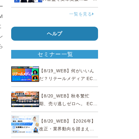
ー
ェンティックコマースに対
一覧を見る
応
Ｍ
に
ヘルプ
レ
ら
セミナー一覧
【8/19_WEB】何がいいん
だ？リテールメディア EC・
小売の未来を変える事業戦
略
【8/20_WEB】秋冬繁忙
期、売り逃しゼロへ。 EC運
営効率化と機会損失を防ぐ
『直前チェックポイント』
【8/20_WEB】【2026年】
改正・業界動向を踏まえて
事例で理解 健食・機能