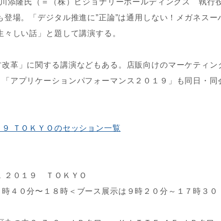
と川添隆氏（＝（株）ビジョナリーホールディングス 執行
も登場。「デジタル推進に”正論”は通用しない！メガネスー
生々しい話」と題して講演する。
改革」に関する講演などもある。店販向けのマーケティン
、「アプリケーションパフォーマンス２０１９」も同日・同
９ ＴＯＫＹＯのセッション一覧
 ２０１９ ＴＯＫＹＯ
８時４０分〜１８時＜ブース展示は９時２０分～１７時３０