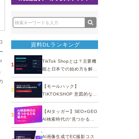
コ
資料DLランキング
ー
TikTok Shopとは？主要機
Ｐ
1
能と日本での始め方を解説
」
｜公式認定パートナー
の
【モールハック】
2
TIKTOKSHOP 意図的なバ
ズを生む法則
【AIタッガー】SEO×GEO
3
AI検索時代の“見つかる
力”を最大化
AI画像生成でEC撮影コス