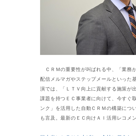
ＣＲＭの重要性が叫ばれる中、「業務が
配信メルマガやステップメールといった
演では、「ＬＴＶ向上に貢献する施策が
課題を持つＥＣ事業者に向けて、今すぐ
ンク」を活用した自動ＣＲＭの構築につ
も言及。最新のＥＣ向けＡＩ活用レコメ