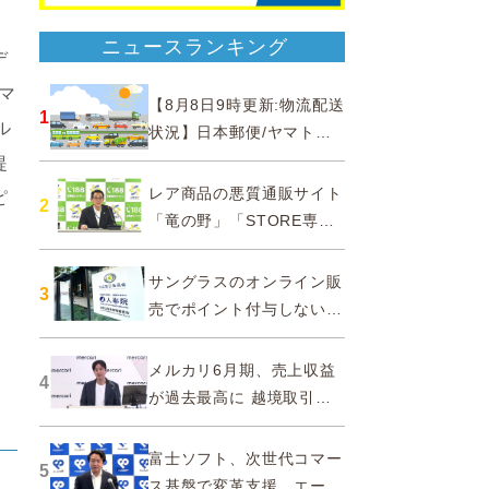
ニュースランキング
デ
マ
【8月8日9時更新:物流配送
1
ル
状況】日本郵便/ヤマト運
輸/佐川急便/西濃運輸/福山
提
通運
レア商品の悪質通販サイト
ピ
2
「竜の野」「STORE専門
ショップ」などに注意…消
費者庁
サングラスのオンライン販
3
売でポイント付与しないよ
う要請、ルックスオティカ
ジャパンが確約手続
メルカリ6月期、売上収益
4
が過去最高に 越境取引が
急成長
富士ソフト、次世代コマー
5
ス基盤で変革支援…エージ