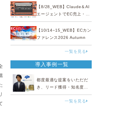
性“あいまいゾーン”大攻略セ
【8/28_WEB】Claude＆AI
ミナー
エージェントでEC売上・生
産性の両方を爆上げ ～ただ
使うだけじゃない！&qu...
【10/14−15_WEB】ECカン
ファレンス2026 Autumn
一覧を見る
導入事例一覧
全
講
都度最適な提案をいただだ
た
き、リード獲得・知名度向
リ
上に効果実感
一覧を見る
て