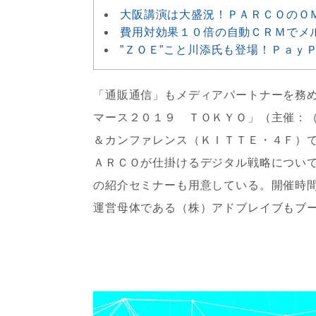
大阪講演は大盛況！ＰＡＲＣＯのＯＭ
費用対効果１０倍の自動ＣＲＭでメ
”ＺＯＥ”こと川添氏も登場！Ｐａｙ
「通販通信」もメディアパートナーを務
マース２０１９ ＴＯＫＹＯ」（主催：
＆カンファレンス（ＫＩＴＴＥ・４Ｆ）
ＡＲＣＯが仕掛けるデジタル戦略につい
の紹介セミナーも用意している。開催時
運営母体である（株）アドブレイブもブ