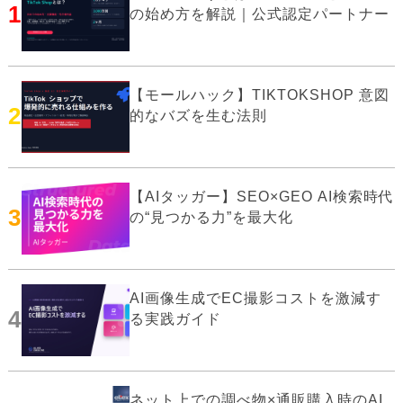
1
の始め方を解説｜公式認定パートナー
【モールハック】TIKTOKSHOP 意図
2
的なバズを生む法則
【AIタッガー】SEO×GEO AI検索時代
3
の“見つかる力”を最大化
AI画像生成でEC撮影コストを激減す
4
る実践ガイド
ネット上での調べ物×通販購入時のAI