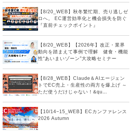
【8/20_WEB】秋冬繁忙期、売り逃しゼ
ロへ。 EC運営効率化と機会損失を防ぐ
『直前チェックポイント』
【8/20_WEB】【2026年】改正・業界
動向を踏まえて事例で理解 健食・機能
性“あいまいゾーン”大攻略セミナー
【8/28_WEB】Claude＆AIエージェン
トでEC売上・生産性の両方を爆上げ ～
ただ使うだけじゃない！&qu...
【10/14−15_WEB】ECカンファレンス
2026 Autumn