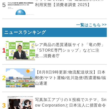
5
利用実態【消費者調査 2025】
一覧はこちら
ニュースランキング
レア商品の悪質通販サイト「竜の野」
1
「STORE専門ショップ」などに注
意…消費者庁
【8月8日9時更新:物流配送状況】日本
2
郵便/ヤマト運輸/佐川急便/西濃運輸/福
山通運
写真加工アプリのＸ投稿でステマ、Sn
3
ow Corporationと日本法人に措置命令