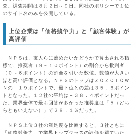
査。調査期間は８月２日～９日。同社のポリシーで１位
のサイト名のみを公開している。
上位企業は「価格競争力」と「顧客体験」が
高評価
ＮＰＳは、友人らに薦めたいかどうかで算出される指
標で、推奨者（９～１０ポイント）の割合から批判者
（０～６ポイント）の割合を引いた数値。数値が大きい
ほど高い評価となる。ＮＰＳのトップはＺＯＺＯＴＯＷ
Ｎの－１９ポイントで、最下位との差は３５．６ポイン
トとなった。１２社の平均は－３８．４ポイントだっ
た。業界全体で最も回答が多かった推奨度は「５（どち
らともいえない）」で２８．１％だった。
ＮＰＳ上位３社の満足度を比較すると、３社ともに
「価格競争力」で業界トップクラスの評価を得ていた。