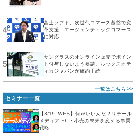
富士ソフト、次世代コマース基盤で変
4
革支援…エージェンティックコマース
に対応
サングラスのオンライン販売でポイン
5
ト付与しないよう要請、ルックスオテ
ィカジャパンが確約手続
一覧はこちら
セミナー一覧
【8/19_WEB】何がいいんだ？リテール
メディア EC・小売の未来を変える事業
戦略