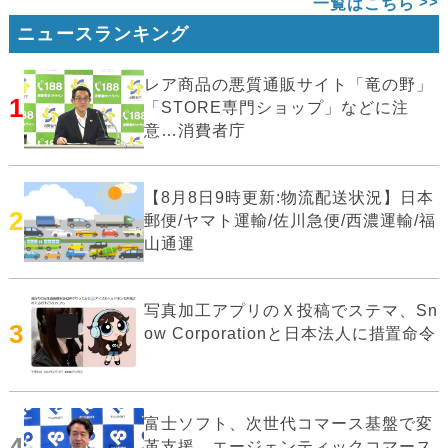
一覧はこちら
ニュースランキング
レア商品の悪質通販サイト「竜の野」
1
「STORE専門ショップ」などに注
意…消費者庁
【8月8日9時更新:物流配送状況】日本
2
郵便/ヤマト運輸/佐川急便/西濃運輸/福
山通運
写真加工アプリのＸ投稿でステマ、Sn
3
ow Corporationと日本法人に措置命令
富士ソフト、次世代コマース基盤で変
4
革支援…エージェンティックコマース