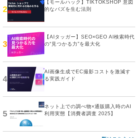
【モールハック】TIKTOKSHOP 意図
2
的なバズを生む法則
【AIタッガー】SEO×GEO AI検索時代
3
の“見つかる力”を最大化
AI画像生成でEC撮影コストを激減す
4
る実践ガイド
ネット上での調べ物×通販購入時のAI
5
利用実態【消費者調査 2025】