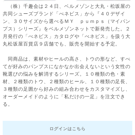
（株）千趣会は２４日、ベルメゾンと大丸・松坂屋の
共同シューズブランド「べネビス」から『４０デザイ
ン、３０サイズから選べるＭＹ ｐｕｍｐｓ（マイパン
プス）シリーズ』をベルメゾンネットで新発売した。２
月発行の「べネビス」カタログや「べネビス」を扱う大
丸松坂屋百貨店９店舗でも、販売を開始する予定。
同商品は、素材やヒールの高さ、トウの形など、すべ
てが好みのパンプスになかなか出会えないという女性の
靴選びの悩みを解消するシリーズ。１０種類の色・素
材、２種類のトウ、２種類のヒール、１０種類の足長、
３種類の足囲から好みの組み合わせをカスタマイズし、
オーダーメイドのように「私だけの一足」を注文でき
る。
ログインはこちら