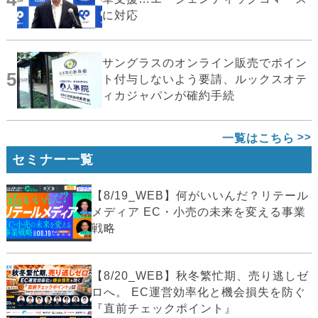
に対応
サングラスのオンライン販売でポイン
5
ト付与しないよう要請、ルックスオテ
ィカジャパンが確約手続
一覧はこちら
セミナー一覧
【8/19_WEB】何がいいんだ？リテール
メディア EC・小売の未来を変える事業
戦略
【8/20_WEB】秋冬繁忙期、売り逃しゼ
ロへ。 EC運営効率化と機会損失を防ぐ
『直前チェックポイント』