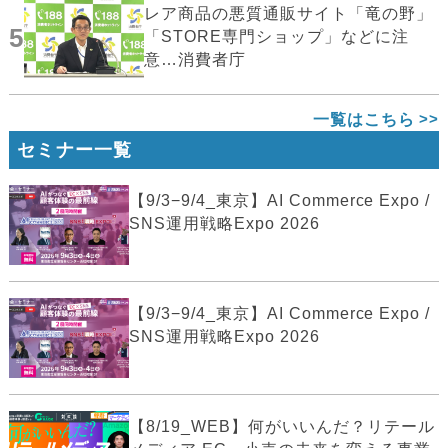
レア商品の悪質通販サイト「竜の野」
5
「STORE専門ショップ」などに注
意…消費者庁
一覧はこちら
セミナー一覧
【9/3−9/4_東京】AI Commerce Expo /
SNS運用戦略Expo 2026
【9/3−9/4_東京】AI Commerce Expo /
SNS運用戦略Expo 2026
【8/19_WEB】何がいいんだ？リテール