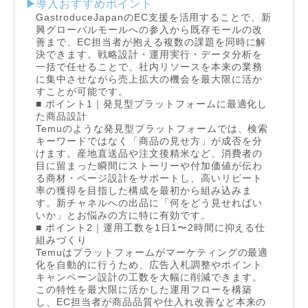
導入おすすめポイント
GastroduceJapanのEC支援を活用することで、新
興グローバルモールへの参入から既存モールの改
善まで、EC担当者が抱える複数の課題を同時に解
決できます。戦略設計・運用実行・データ分析を
一括で任せることで、社内リソースを本来の業務
に集中させながら売上拡大の機会を最大限に活か
すことが可能です。
■ ポイント1｜発見型プラットフォームに最適化し
た商品設計
Temuのような発見型プラットフォームでは、検索
キーワードではなく「商品の見せ方」が成否を分
けます。産地直送品や注文後精米など、消費者の
目に留まった瞬間にストーリーや付加価値が伝わ
る商材・ページ設計をサポートし、高いリピート
率の獲得を目指した構成を最初から組み込みま
す。新チャネルへの出品に「何をどう見せればい
いか」とお悩みの方に特に有効です。
■ ポイント2｜運用工数を1日1〜2時間に抑える仕
組みづくり
Temuはプラットフォームがマーケティングの最適
化を自動的に行うため、広告入札調整やポイント
キャンペーン設計の工数を大幅に削減できます。
この特性を最大限に活かした運用フローを構築
し、EC担当者が商品品質や仕入れ改善など本来の