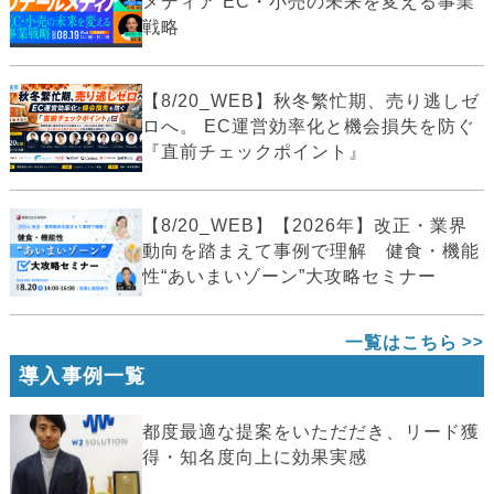
メディア EC・小売の未来を変える事業
戦略
【8/20_WEB】秋冬繁忙期、売り逃しゼ
ロへ。 EC運営効率化と機会損失を防ぐ
『直前チェックポイント』
【8/20_WEB】【2026年】改正・業界
動向を踏まえて事例で理解 健食・機能
性“あいまいゾーン”大攻略セミナー
一覧はこちら
導入事例一覧
都度最適な提案をいただだき、リード獲
得・知名度向上に効果実感