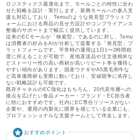
ロジスティクス最適化まで、モールごとの特性に合わ
せた戦略を設計・実行します。新興モールへの参入支
援も対応しており、Temuのような発見型プラットフ
ォームにおける商品の見せ方設計やコンプライアンス
整備のサポートまで幅広く提供しています。
従来のECモールが「検索型」であるのに対し、Temu
は消費者の好みをAIが分析して提案する「発見型」プ
ラットフォームです。平常時の運用は1日1〜2時間程
度に抑えることが可能で、産地直送品や注文後精米な
どストーリー性の高い商材が高いリピート率を獲得し
やすい傾向があります。国産ウナギやA5黒毛和牛な
ど高単価商材も実際に動いており、安値競争に依存し
ない戦略設計も可能です。
既存チャネルのEC強化はもちろん、20代若年層への
接点を広げたい食品メーカー・ブランド・EC担当者
に特におすすめです。社内にEC専任リソースがない
企業や、運用の内製化に限界を感じている企業にも、
プロフェッショナルな支援チームとして伴走します。
おすすめポイント