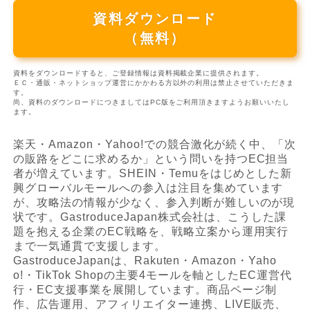
資料ダウンロード
（無料）
資料をダウンロードすると、ご登録情報は資料掲載企業に提供されます。
ＥＣ・通販・ネットショップ運営にかかわる方以外の利用は禁止させていただきま
す。
尚、資料のダウンロードにつきましてはPC版をご利用頂きますようお願いいたし
ます。
楽天・Amazon・Yahoo!での競合激化が続く中、「次
の販路をどこに求めるか」という問いを持つEC担当
者が増えています。SHEIN・Temuをはじめとした新
興グローバルモールへの参入は注目を集めています
が、攻略法の情報が少なく、参入判断が難しいのが現
状です。GastroduceJapan株式会社は、こうした課
題を抱える企業のEC戦略を、戦略立案から運用実行
まで一気通貫で支援します。
GastroduceJapanは、Rakuten・Amazon・Yaho
o!・TikTok Shopの主要4モールを軸としたEC運営代
行・EC支援事業を展開しています。商品ページ制
作、広告運用、アフィリエイター連携、LIVE販売、