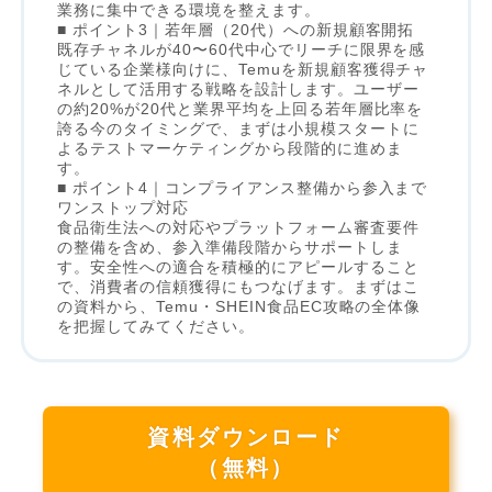
業務に集中できる環境を整えます。
■ ポイント3｜若年層（20代）への新規顧客開拓
既存チャネルが40〜60代中心でリーチに限界を感
じている企業様向けに、Temuを新規顧客獲得チャ
ネルとして活用する戦略を設計します。ユーザー
の約20%が20代と業界平均を上回る若年層比率を
誇る今のタイミングで、まずは小規模スタートに
よるテストマーケティングから段階的に進めま
す。
■ ポイント4｜コンプライアンス整備から参入まで
ワンストップ対応
食品衛生法への対応やプラットフォーム審査要件
の整備を含め、参入準備段階からサポートしま
す。安全性への適合を積極的にアピールすること
で、消費者の信頼獲得にもつなげます。まずはこ
の資料から、Temu・SHEIN食品EC攻略の全体像
を把握してみてください。
資料ダウンロード
（無料）