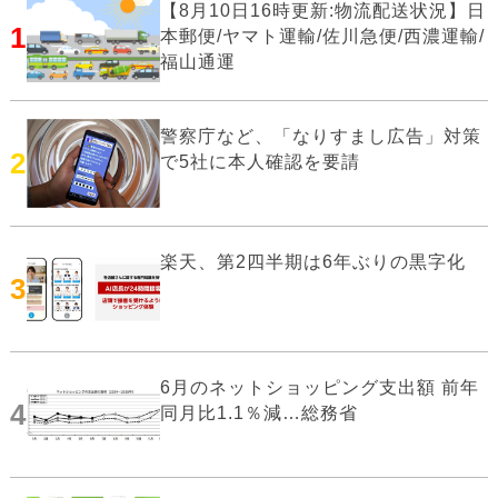
【8月10日16時更新:物流配送状況】日
1
本郵便/ヤマト運輸/佐川急便/西濃運輸/
福山通運
警察庁など、「なりすまし広告」対策
2
で5社に本人確認を要請
楽天、第2四半期は6年ぶりの黒字化
3
6月のネットショッピング支出額 前年
4
同月比1.1％減…総務省