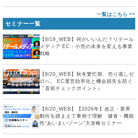
一覧はこちら
セミナー一覧
【8/19_WEB】何がいいんだ？リテール
メディア EC・小売の未来を変える事業
戦略
【8/20_WEB】秋冬繁忙期、売り逃しゼ
ロへ。 EC運営効率化と機会損失を防ぐ
『直前チェックポイント』
【8/20_WEB】【2026年】改正・業界
動向を踏まえて事例で理解 健食・機能
性“あいまいゾーン”大攻略セミナー