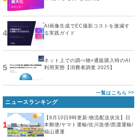
AI画像生成でEC撮影コストを激減す
4
る実践ガイド
ネット上での調べ物×通販購入時のAI
5
利用実態【消費者調査 2025】
一覧はこちら
ニュースランキング
【8月10日9時更新:物流配送状況】日
1
本郵便/ヤマト運輸/佐川急便/西濃運輸/
福山通運