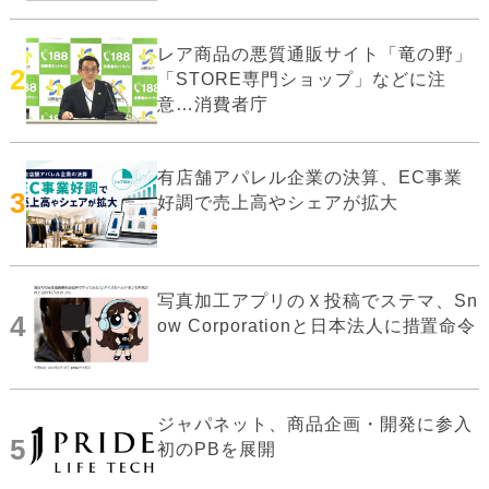
レア商品の悪質通販サイト「竜の野」
2
「STORE専門ショップ」などに注
意…消費者庁
有店舗アパレル企業の決算、EC事業
3
好調で売上高やシェアが拡大
写真加工アプリのＸ投稿でステマ、Sn
4
ow Corporationと日本法人に措置命令
ジャパネット、商品企画・開発に参入
5
初のPBを展開