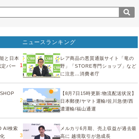
ニュースランキング
要機能と日本
レア商品の悪質通販サイト「竜の
1
認定パー
野」「STORE専門ショップ」など
に注意…消費者庁
SHOP
【8月7日15時更新:物流配送状況】
2
日本郵便/ヤマト運輸/佐川急便/西
濃運輸/福山通運
 AI検索
メルカリ6月期、売上収益が過去最
3
大化
高に 越境取引が急成長