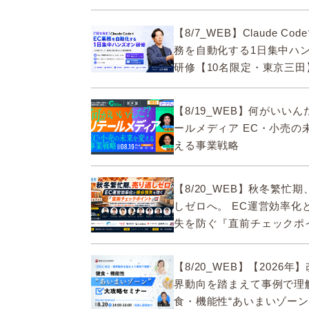
ECMO】
【8/7_WEB】Claude Co
務を自動化する1日集中ハ
研修【10名限定・東京三田
【8/19_WEB】何がいい
ールメディア EC・小売の
える事業戦略
【8/20_WEB】秋冬繁忙
しゼロへ。 EC運営効率化
失を防ぐ『直前チェックポ
【8/20_WEB】【2026年
界動向を踏まえて事例で理
食・機能性“あいまいゾーン