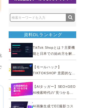
資料DLランキング
TikTok Shopとは？主要機
1
能と日本での始め方を解説
比
｜公式認定パートナー
【モールハック】
で
2
TIKTOKSHOP 意図的なバ
ズを生む法則
【AIタッガー】SEO×GEO
3
AI検索時代の“見つかる
力”を最大化
AI画像生成でEC撮影コス