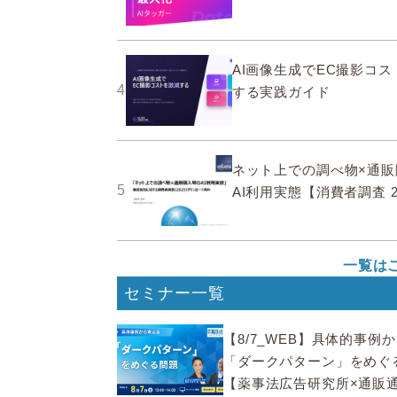
AI画像生成でEC撮影コ
4
する実践ガイド
ネット上での調べ物×通販
5
AI利用実態【消費者調査 2
一覧は
セミナー一覧
【8/7_WEB】具体的事例
「ダークパターン」をめぐ
【薬事法広告研究所×通販