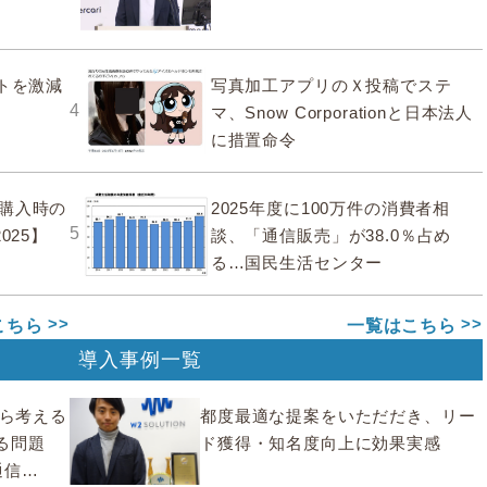
ストを激減
写真加工アプリのＸ投稿でステ
4
マ、Snow Corporationと日本法人
に措置命令
購入時の
2025年度に100万件の消費者相
5
025】
談、「通信販売」が38.0％占め
る…国民生活センター
こちら
一覧はこちら
導入事例一覧
から考える
都度最適な提案をいただだき、リー
る問題
ド獲得・知名度向上に効果実感
通信