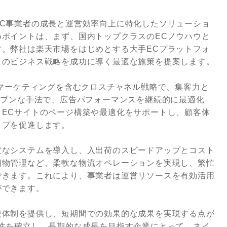
C事業者の成長と運営効率向上に特化したソリューショ
ポイントは、まず、国内トップクラスのECノウハウと
。弊社は楽天市場をはじめとする大手ECプラットフォ
トのビジネス戦略を成功に導く最適な施策を提案します。
Sマーケティングを含むクロスチャネル戦略で、集客力と
リブンな手法で、広告パフォーマンスを継続的に最適化
ECサイトのページ構築や最適化をサポートし、顧客体
ップを促進します。
度なシステムを導入し、入出荷のスピードアップとコスト
梱物管理など、柔軟な物流オペレーションを実現し、繁忙
できます。これにより、事業者は運営リソースを有効活用
ができます。
援体制を提供し、短期間での効果的な成果を実現する点が
性を確立し、長期的な成長を目指す企業にとって、ネイ