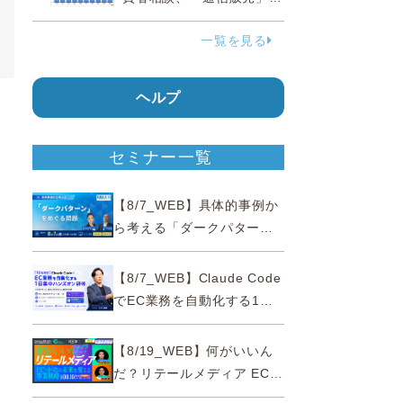
38.0％占める…国民生活セ
一覧を見る
ンター
ヘルプ
セミナー一覧
【8/7_WEB】具体的事例か
ら考える「ダークパター
ン」をめぐる問題【薬事法
広告研究所×通販通信
【8/7_WEB】Claude Code
ECMO】
でEC業務を自動化する1日
集中ハンズオン研修【10名
限定・東京三田】
【8/19_WEB】何がいいん
だ？リテールメディア EC・
小売の未来を変える事業戦