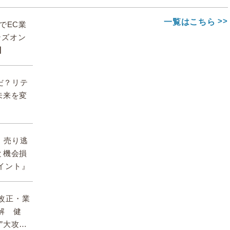
一覧はこちら
deでEC業
ンズオン
】
んだ？リテ
未来を変
期、売り逃
と機会損
イント』
】改正・業
解 健
”大攻略