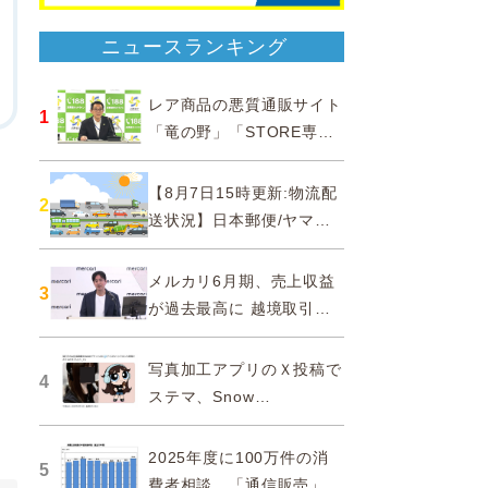
ニュースランキング
レア商品の悪質通販サイト
1
「竜の野」「STORE専門
ショップ」などに注意…消
費者庁
【8月7日15時更新:物流配
2
送状況】日本郵便/ヤマト
運輸/佐川急便/西濃運輸/福
山通運
メルカリ6月期、売上収益
3
が過去最高に 越境取引が
急成長
写真加工アプリのＸ投稿で
4
ステマ、Snow
Corporationと日本法人に
措置命令
2025年度に100万件の消
5
費者相談、「通信販売」が