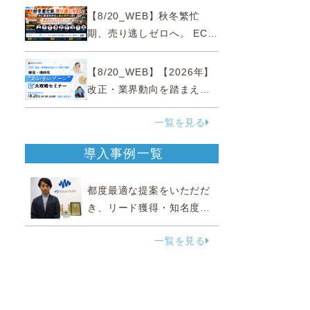
略
【8/20_WEB】秋冬繁忙
期、売り逃しゼロへ。 EC運
営効率化と機会損失を防ぐ
『直前チェックポイント』
【8/20_WEB】【2026年】
改正・業界動向を踏まえて
事例で理解 健食・機能
一覧を見る
性“あいまいゾーン”大攻略セ
ミナー
導入事例一覧
都度最適な提案をいただだ
き、リード獲得・知名度向
上に効果実感
一覧を見る