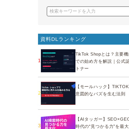
資料DLランキング
TikTok Shopとは？主
1
での始め方を解説｜公式
トナー
【モールハック】TIKTOK
2
意図的なバズを生む法則
【AIタッガー】SEO×GEO
3
時代の“見つかる力”を最