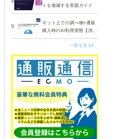
4
トを激減する実践ガイド
ネット上での調べ物×通販
5
購入時のAI利用実態【消費
者調査 2025】
一覧を見る