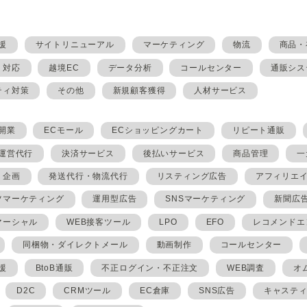
援
サイトリニューアル
マーケティング
物流
商品・
・対応
越境EC
データ分析
コールセンター
通販シス
ティ対策
その他
新規顧客獲得
人材サービス
開業
ECモール
ECショッピングカート
リピート通販
ト運営代行
決済サービス
後払いサービス
商品管理
一
・企画
発送代行・物流代行
リスティング広告
アフィリエ
ツマーケティング
運用型広告
SNSマーケティング
新聞広
マーシャル
WEB接客ツール
LPO
EFO
レコメンドエ
同梱物・ダイレクトメール
動画制作
コールセンター
援
BtoB通販
不正ログイン・不正注文
WEB調査
オ
D2C
CRMツール
EC倉庫
SNS広告
キャステ