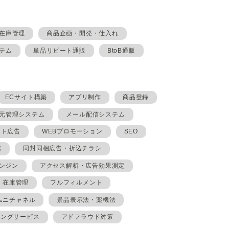
在庫管理
商品企画・開発・仕入れ
テム
単品リピート通販
BtoB通販
ECサイト構築
アプリ制作
商品登録
元管理システム
メール配信システム
イト広告
WEBプロモーション
SEO
告
同封同梱広告・折込チラシ
ンジン
アクセス解析・広告効果測定
在庫管理
フルフィルメント
ムニチャネル
景品表示法・薬機法
ィングサービス
アドフラウド対策