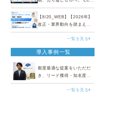
期、売り逃しゼロへ。 EC運
営効率化と機会損失を防ぐ
『直前チェックポイント』
【8/20_WEB】【2026年】
改正・業界動向を踏まえて
事例で理解 健食・機能
一覧を見る
性“あいまいゾーン”大攻略セ
ミナー
導入事例一覧
都度最適な提案をいただだ
き、リード獲得・知名度向
上に効果実感
一覧を見る