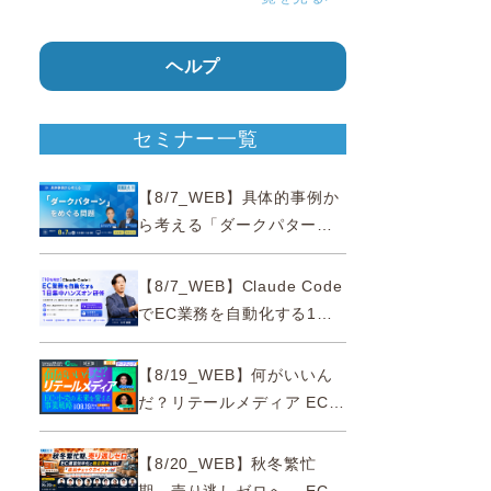
ヘルプ
セミナー一覧
【8/7_WEB】具体的事例か
ら考える「ダークパター
ン」をめぐる問題【薬事法
広告研究所×通販通信
【8/7_WEB】Claude Code
ECMO】
でEC業務を自動化する1日
集中ハンズオン研修【10名
限定・東京三田】
【8/19_WEB】何がいいん
だ？リテールメディア EC・
小売の未来を変える事業戦
略
【8/20_WEB】秋冬繁忙