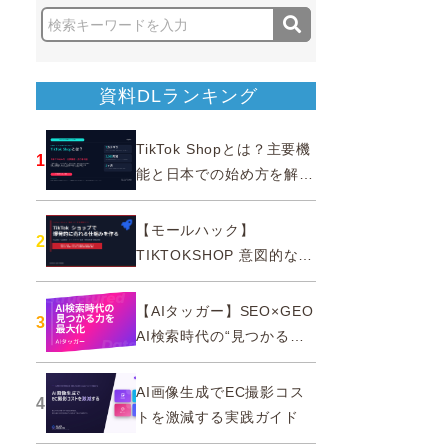
資料DLランキング
TikTok Shopとは？主要機
1
能と日本での始め方を解説
｜公式認定パートナー
【モールハック】
2
TIKTOKSHOP 意図的なバ
ズを生む法則
【AIタッガー】SEO×GEO
3
AI検索時代の“見つかる
力”を最大化
AI画像生成でEC撮影コス
4
トを激減する実践ガイド