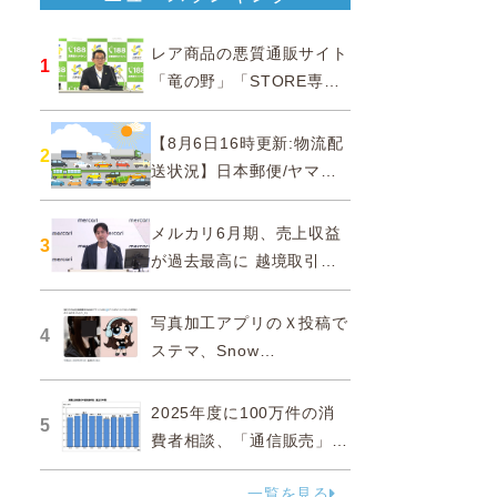
レア商品の悪質通販サイト
1
「竜の野」「STORE専門
ショップ」などに注意…消
費者庁
【8月6日16時更新:物流配
2
送状況】日本郵便/ヤマト
運輸/佐川急便/西濃運輸/福
山通運
メルカリ6月期、売上収益
3
が過去最高に 越境取引が
急成長
写真加工アプリのＸ投稿で
4
ステマ、Snow
Corporationと日本法人に
措置命令
2025年度に100万件の消
5
費者相談、「通信販売」が
38.0％占める…国民生活セ
一覧を見る
ンター