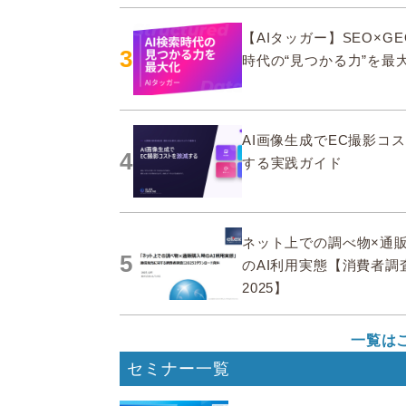
【AIタッガー】SEO×GE
3
時代の“見つかる力”を最
AI画像生成でEC撮影コ
4
する実践ガイド
ネット上での調べ物×通
5
のAI利用実態【消費者調
2025】
一覧は
セミナー一覧