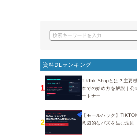
資料DLランキング
TikTok Shopとは？主
1
本での始め方を解説｜公
ートナー
【モールハック】TIKTOK
2
意図的なバズを生む法則