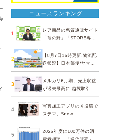
ー
ニュースランキング
会
レア商品の悪質通販サイト
1
「竜の野」「STORE専門
ショップ」などに注意…消
行
費者庁
【8月7日15時更新:物流配
2
送状況】日本郵便/ヤマト
運輸/佐川急便/西濃運輸/福
山通運
メルカリ6月期、売上収益
3
が過去最高に 越境取引が
イ
急成長
写真加工アプリのＸ投稿で
4
ステマ、Snow
Corporationと日本法人に
措置命令
2025年度に100万件の消
5
費者相談、「通信販売」が