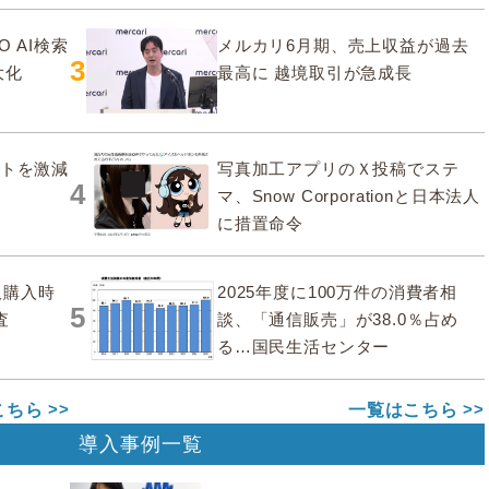
O AI検索
メルカリ6月期、売上収益が過去
3
大化
最高に 越境取引が急成長
ストを激減
写真加工アプリのＸ投稿でステ
4
マ、Snow Corporationと日本法人
に措置命令
販購入時
2025年度に100万件の消費者相
5
査
談、「通信販売」が38.0％占め
る…国民生活センター
こちら
一覧はこちら
導入事例一覧