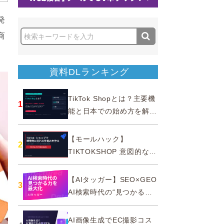
発
商
資料DLランキング
TikTok Shopとは？主要機
1
能と日本での始め方を解説
｜公式認定パートナー
【モールハック】
2
TIKTOKSHOP 意図的なバ
ズを生む法則
【AIタッガー】SEO×GEO
3
AI検索時代の“見つかる
力”を最大化
AI画像生成でEC撮影コス