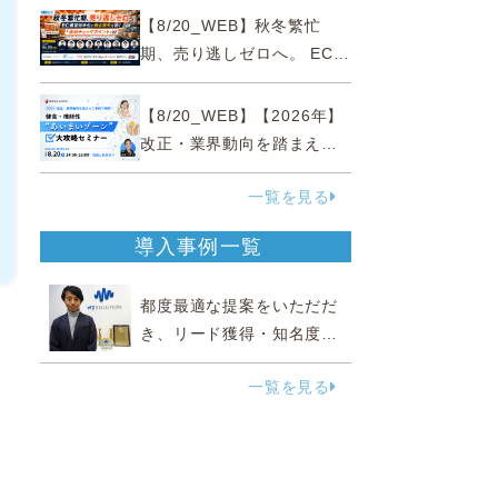
略
【8/20_WEB】秋冬繁忙
期、売り逃しゼロへ。 EC運
営効率化と機会損失を防ぐ
『直前チェックポイント』
【8/20_WEB】【2026年】
改正・業界動向を踏まえて
事例で理解 健食・機能
一覧を見る
性“あいまいゾーン”大攻略セ
ミナー
導入事例一覧
都度最適な提案をいただだ
き、リード獲得・知名度向
上に効果実感
一覧を見る