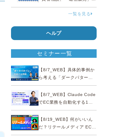
38.0％占める…国民生活セ
一覧を見る
ンター
ン
ワ
ヘルプ
セミナー一覧
【8/7_WEB】具体的事例か
ら考える「ダークパター
ン」をめぐる問題【薬事法
広告研究所×通販通信
【8/7_WEB】Claude Code
ECMO】
でEC業務を自動化する1日
集中ハンズオン研修【10名
限定・東京三田】
【8/19_WEB】何がいいん
だ？リテールメディア EC・
小売の未来を変える事業戦