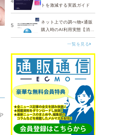
4
トを激減する実践ガイド
ネット上での調べ物×通販
5
購入時のAI利用実態【消費
者調査 2025】
一覧を見る
や