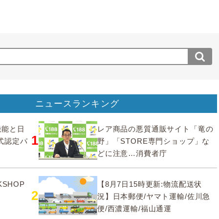
ニュースランキング
要機能と日
レア商品の悪質通販サイト「竜の
1
式認定パ
野」「STORE専門ショップ」な
どに注意…消費者庁
SHOP
【8月7日15時更新:物流配送状
2
況】日本郵便/ヤマト運輸/佐川急
便/西濃運輸/福山通運