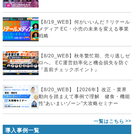
【8/19_WEB】何がいいんだ？リテール
メディア EC・小売の未来を変える事業
戦略
【8/20_WEB】秋冬繁忙期、売り逃しゼ
ロへ。 EC運営効率化と機会損失を防ぐ
『直前チェックポイント』
【8/20_WEB】【2026年】改正・業界
動向を踏まえて事例で理解 健食・機能
性“あいまいゾーン”大攻略セミナー
一覧はこちら
導入事例一覧