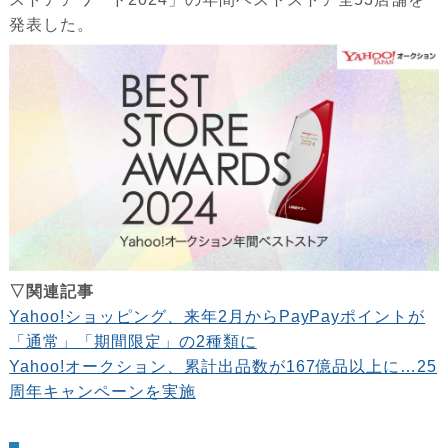
発表した。
▽関連記事
Yahoo!ショッピング、来年2月からPayPayポイントが
「通常」「期間限定」の2種類に
Yahoo!オークション、累計出品数が167億品以上に…25
周年キャンペーンを実施