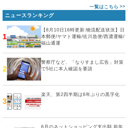
一覧はこちら
ニュースランキング
【8月10日16時更新:物流配送状況】日
1
本郵便/ヤマト運輸/佐川急便/西濃運輸/
福山通運
警察庁など、「なりすまし広告」対策
2
で5社に本人確認を要請
楽天、第2四半期は6年ぶりの黒字化
3
6月のネットショッピング支出額 前年