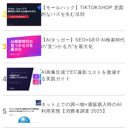
【モールハック】TIKTOKSHOP 意図
2
的なバズを生む法則
【AIタッガー】SEO×GEO AI検索時代
3
の“見つかる力”を最大化
AI画像生成でEC撮影コストを激減す
4
る実践ガイド
ネット上での調べ物×通販購入時のAI
5
利用実態【消費者調査 2025】