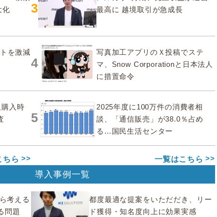
3
大化
最高に 越境取引が急成長
ストを激減
写真加工アプリのＸ投稿でステ
4
マ、Snow Corporationと日本法人
に措置命令
販購入時
2025年度に100万件の消費者相
5
査
談、「通信販売」が38.0％占め
る…国民生活センター
こちら
一覧はこちら
導入事例一覧
から考える
都度最適な提案をいただだき、リー
る問題
ド獲得・知名度向上に効果実感