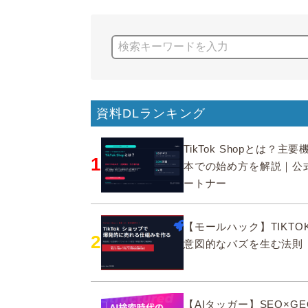
資料DLランキング
TikTok Shopとは？主
1
本での始め方を解説｜公
ートナー
【モールハック】TIKTOK
2
意図的なバズを生む法則
【AIタッガー】SEO×GE