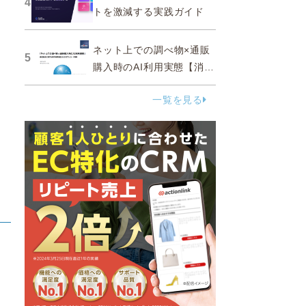
4
トを激減する実践ガイド
ネット上での調べ物×通販
5
購入時のAI利用実態【消費
者調査 2025】
一覧を見る