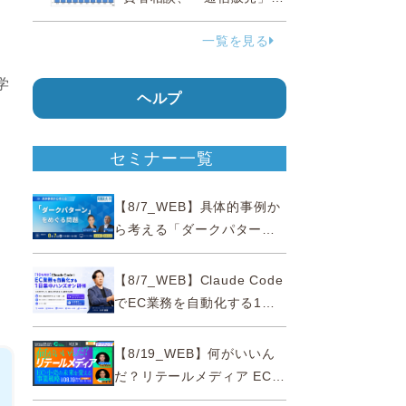
38.0％占める…国民生活セ
一覧を見る
ンター
学
ヘルプ
セミナー一覧
【8/7_WEB】具体的事例か
ら考える「ダークパター
ン」をめぐる問題【薬事法
広告研究所×通販通信
【8/7_WEB】Claude Code
ECMO】
でEC業務を自動化する1日
集中ハンズオン研修【10名
限定・東京三田】
【8/19_WEB】何がいいん
だ？リテールメディア EC・
小売の未来を変える事業戦