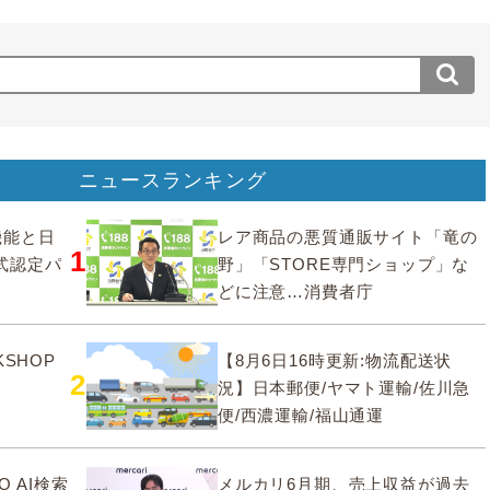
ニュースランキング
要機能と日
レア商品の悪質通販サイト「竜の
1
式認定パ
野」「STORE専門ショップ」な
どに注意…消費者庁
SHOP
【8月6日16時更新:物流配送状
2
況】日本郵便/ヤマト運輸/佐川急
便/西濃運輸/福山通運
O AI検索
メルカリ6月期、売上収益が過去