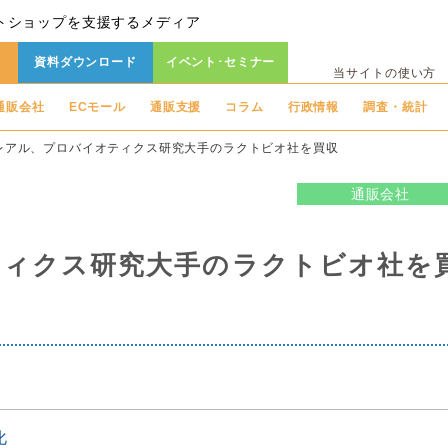
トショップを支援するメディア
資料ダウンロード
イベント･セミナー
当サイトの使い方
通販会社
ECモール
通販支援
コラム
行政情報
調査・統計
レアル、プロバイオティクス研究大手のラクトビオ社を買収
通販会社
ティクス研究大手のラクトビオ社を
化