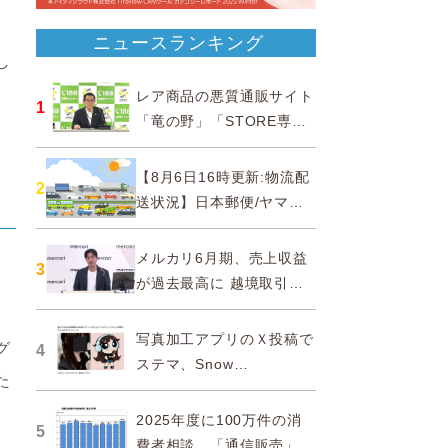
ニュースランキング
し
レア商品の悪質通販サイト
1
「竜の野」「STORE専門
ショップ」などに注意…消
費者庁
【8月6日16時更新:物流配
2
送状況】日本郵便/ヤマト
運輸/佐川急便/西濃運輸/福
山通運
メルカリ6月期、売上収益
3
が過去最高に 越境取引が
急成長
写真加工アプリのＸ投稿で
グ
4
ステマ、Snow
た
Corporationと日本法人に
措置命令
2025年度に100万件の消
5
費者相談、「通信販売」が