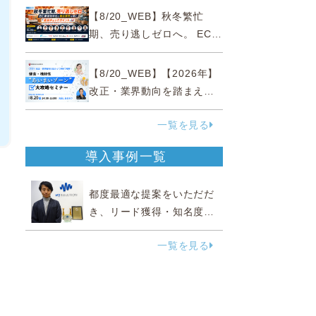
略
【8/20_WEB】秋冬繁忙
期、売り逃しゼロへ。 EC運
営効率化と機会損失を防ぐ
『直前チェックポイント』
【8/20_WEB】【2026年】
改正・業界動向を踏まえて
事例で理解 健食・機能
一覧を見る
性“あいまいゾーン”大攻略セ
ミナー
導入事例一覧
都度最適な提案をいただだ
き、リード獲得・知名度向
上に効果実感
一覧を見る