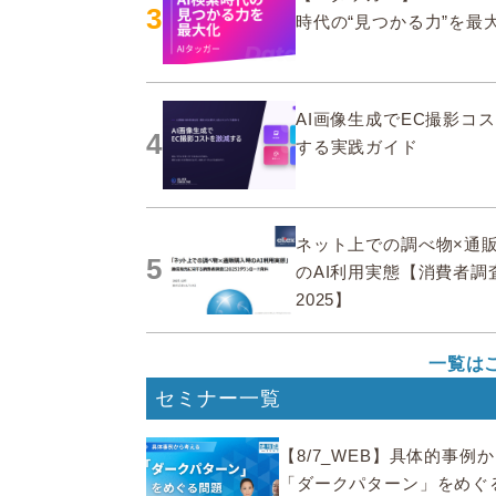
3
時代の“見つかる力”を最
AI画像生成でEC撮影コ
4
する実践ガイド
ネット上での調べ物×通
5
のAI利用実態【消費者調
2025】
一覧は
セミナー一覧
【8/7_WEB】具体的事例
「ダークパターン」をめぐ