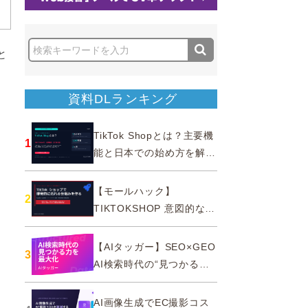
と
資料DLランキング
TikTok Shopとは？主要機
1
能と日本での始め方を解説
｜公式認定パートナー
【モールハック】
2
TIKTOKSHOP 意図的なバ
ズを生む法則
【AIタッガー】SEO×GEO
3
AI検索時代の“見つかる
力”を最大化
AI画像生成でEC撮影コス