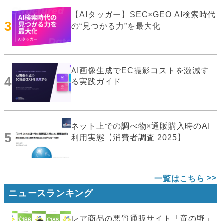
【AIタッガー】SEO×GEO AI検索時代
3
の“見つかる力”を最大化
AI画像生成でEC撮影コストを激減す
4
る実践ガイド
ネット上での調べ物×通販購入時のAI
5
利用実態【消費者調査 2025】
一覧はこちら
ニュースランキング
レア商品の悪質通販サイト「竜の野」