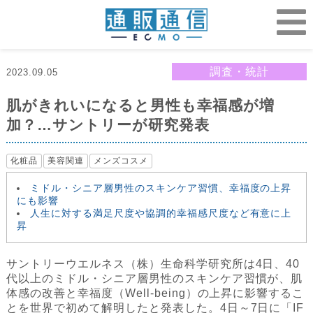
調査・統計
2023.09.05
肌がきれいになると男性も幸福感が増
加？…サントリーが研究発表
化粧品
美容関連
メンズコスメ
ミドル・シニア層男性のスキンケア習慣、幸福度の上昇
にも影響
人生に対する満足尺度や協調的幸福感尺度など有意に上
昇
サントリーウエルネス（株）生命科学研究所は4日、40
代以上のミドル・シニア層男性のスキンケア習慣が、肌
体感の改善と幸福度（Well-being）の上昇に影響するこ
とを世界で初めて解明したと発表した。4日～7日に「IF