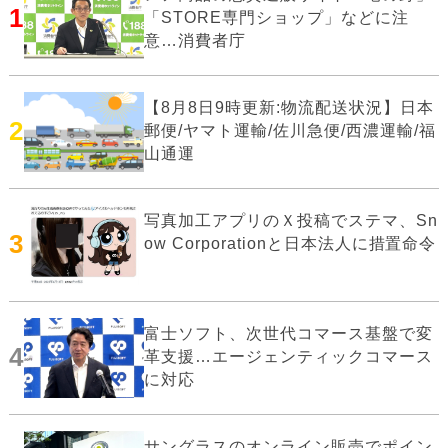
1
「STORE専門ショップ」などに注
意…消費者庁
【8月8日9時更新:物流配送状況】日本
2
郵便/ヤマト運輸/佐川急便/西濃運輸/福
山通運
写真加工アプリのＸ投稿でステマ、Sn
3
ow Corporationと日本法人に措置命令
富士ソフト、次世代コマース基盤で変
4
革支援…エージェンティックコマース
に対応
サングラスのオンライン販売でポイン