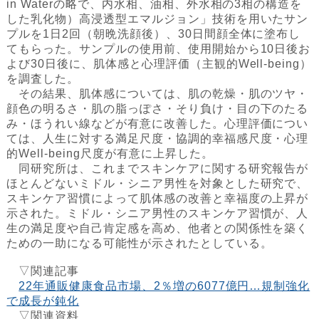
in Waterの略で、内水相、油相、外水相の3相の構造を
した乳化物）高浸透型エマルジョン」技術を用いたサン
プルを1日2回（朝晩洗顔後）、30日間顔全体に塗布し
てもらった。サンプルの使用前、使用開始から10日後お
よび30日後に、肌体感と心理評価（主観的Well-being）
を調査した。
その結果、肌体感については、肌の乾燥・肌のツヤ・
顔色の明るさ・肌の脂っぽさ・そり負け・目の下のたる
み・ほうれい線などが有意に改善した。心理評価につい
ては、人生に対する満足尺度・協調的幸福感尺度・心理
的Well-being尺度が有意に上昇した。
同研究所は、これまでスキンケアに関する研究報告が
ほとんどないミドル・シニア男性を対象とした研究で、
スキンケア習慣によって肌体感の改善と幸福度の上昇が
示された。ミドル・シニア男性のスキンケア習慣が、人
生の満足度や自己肯定感を高め、他者との関係性を築く
ための一助になる可能性が示されたとしている。
▽関連記事
22年通販健康食品市場、2％増の6077億円…規制強化
で成長が鈍化
▽関連資料