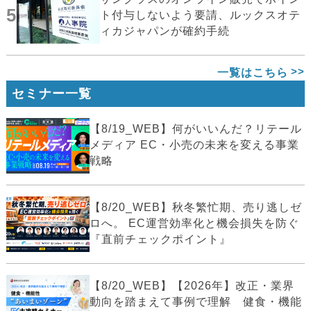
5
ト付与しないよう要請、ルックスオテ
ィカジャパンが確約手続
一覧はこちら
セミナー一覧
【8/19_WEB】何がいいんだ？リテール
メディア EC・小売の未来を変える事業
戦略
【8/20_WEB】秋冬繁忙期、売り逃しゼ
ロへ。 EC運営効率化と機会損失を防ぐ
『直前チェックポイント』
【8/20_WEB】【2026年】改正・業界
動向を踏まえて事例で理解 健食・機能