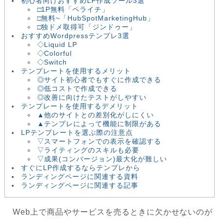
初心者向けおすすめLP作成ツール3選
□1P無料「ペライチ」
□無料~「HubSpotMarketingHub」
□独ドメ取得可「ジンドゥー」
おすすめWordpressテンプレ3選
◇Liquid LP
◇Colorful
◇Switch
テンプレートを使用するメリット
◎サイト初心者でもすぐに作成できる
◎低コストで作成できる
◎改善に向けたテストがしやすい
テンプレートを使用するデメリット
▲他のサイトとの差別化がしにくい
▲テンプレによって機能に制限がある
LPテンプレートを選ぶ際の注意点
▽スマートフォンでの表示を確認する
▽ライティングのスキルも必要
▽成果(コンバージョン)最大化が難しい
すぐにLP作成するならテンプレから
ランディングページに関連する資料
ランディングページに関連する記事
Web上で商品やサービスを売るときに欠かせないのが