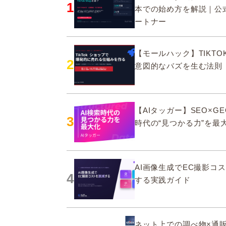
1
本での始め方を解説｜公
ートナー
【モールハック】TIKTOK
2
意図的なバズを生む法則
【AIタッガー】SEO×GE
3
時代の“見つかる力”を最
AI画像生成でEC撮影コ
4
する実践ガイド
ネット上での調べ物×通