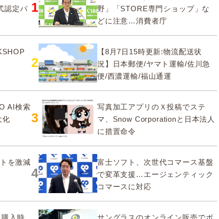
1
式認定パ
野」「STORE専門ショップ」な
どに注意…消費者庁
SHOP
【8月7日15時更新:物流配送状
2
況】日本郵便/ヤマト運輸/佐川急
便/西濃運輸/福山通運
O AI検索
写真加工アプリのＸ投稿でステ
3
大化
マ、Snow Corporationと日本法人
に措置命令
ストを激減
富士ソフト、次世代コマース基盤
4
で変革支援…エージェンティック
コマースに対応
販購入時
サングラスのオンライン販売でポ