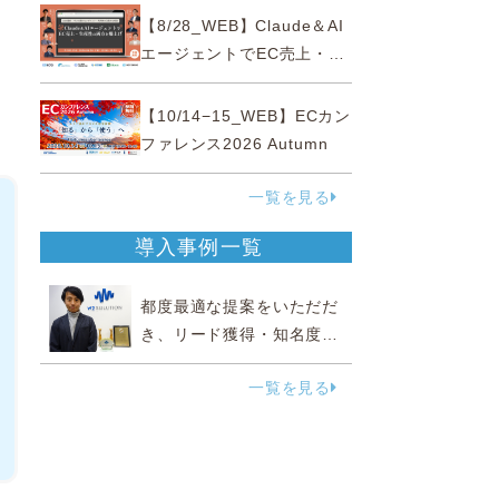
性“あいまいゾーン”大攻略セ
【8/28_WEB】Claude＆AI
ミナー
エージェントでEC売上・生
産性の両方を爆上げ ～ただ
使うだけじゃない！&qu...
【10/14−15_WEB】ECカン
ファレンス2026 Autumn
一覧を見る
導入事例一覧
都度最適な提案をいただだ
き、リード獲得・知名度向
上に効果実感
一覧を見る