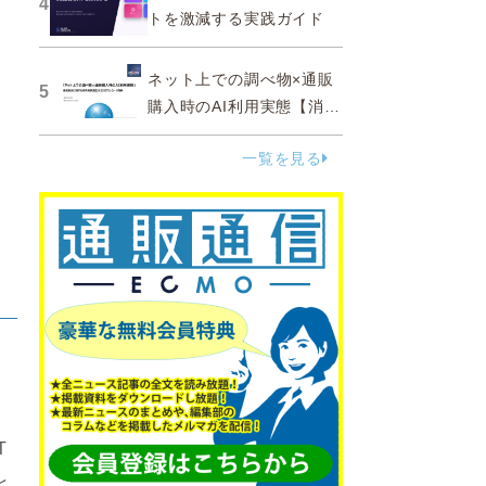
4
トを激減する実践ガイド
ネット上での調べ物×通販
5
購入時のAI利用実態【消費
者調査 2025】
一覧を見る
T
と