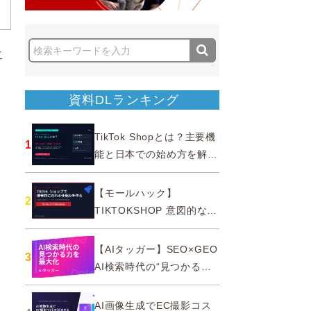
こ
資料DLランキング
TikTok Shopとは？主要機
1
能と日本での始め方を解説
｜公式認定パートナー
【モールハック】
2
TIKTOKSHOP 意図的なバ
ズを生む法則
【AIタッガー】SEO×GEO
3
AI検索時代の“見つかる
力”を最大化
AI画像生成でEC撮影コス