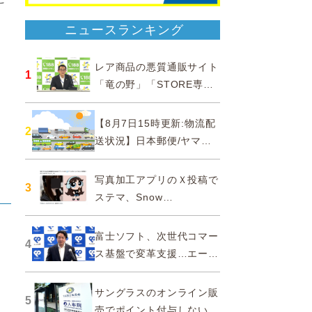
ニュースランキング
ナ
レア商品の悪質通販サイト
1
「竜の野」「STORE専門
ィ
ショップ」などに注意…消
費者庁
【8月7日15時更新:物流配
2
送状況】日本郵便/ヤマト
運輸/佐川急便/西濃運輸/福
山通運
写真加工アプリのＸ投稿で
3
ステマ、Snow
Corporationと日本法人に
措置命令
富士ソフト、次世代コマー
4
ス基盤で変革支援…エージ
ェンティックコマースに対
応
サングラスのオンライン販
5
。
売でポイント付与しないよ