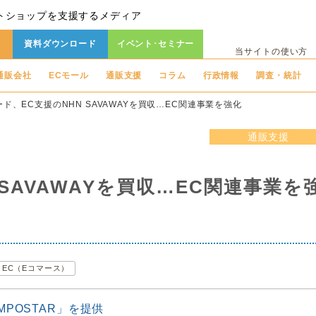
トショップを支援するメディア
資料ダウンロード
イベント･セミナー
当サイトの使い方
通販会社
ECモール
通販支援
コラム
行政情報
調査・統計
ード、EC支援のNHN SAVAWAYを買収…EC関連事業を強化
通販支援
SAVAWAYを買収…EC関連事業を
EC（Eコマース）
MPOSTAR」を提供