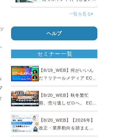
う要請、ルックスオティカ
一覧を見る
ジャパンが確約手続
、
ッ
ヘルプ
す
セミナー一覧
【8/19_WEB】何がいいん
も
だ？リテールメディア EC・
小売の未来を変える事業戦
マ
略
【8/20_WEB】秋冬繁忙
を
期、売り逃しゼロへ。 EC運
営効率化と機会損失を防ぐ
『直前チェックポイント』
【8/20_WEB】【2026年】
改正・業界動向を踏まえて
事例で理解 健食・機能