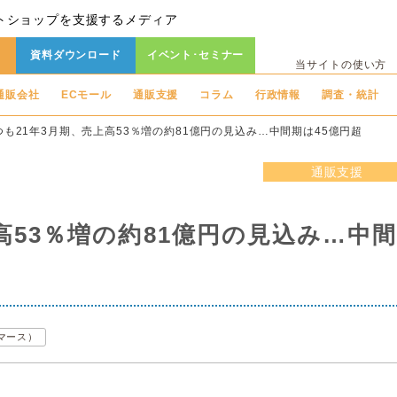
トショップを支援するメディア
資料ダウンロード
イベント･セミナー
当サイトの使い方
通販会社
ECモール
通販支援
コラム
行政情報
調査・統計
つも21年3月期、売上高53％増の約81億円の見込み…中間期は45億円超
通販支援
高53％増の約81億円の見込み…中
コマース）