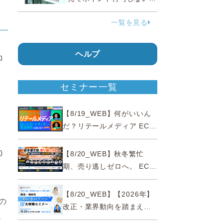
う要請、ルックスオティカ
一覧を見る
ジャパンが確約手続
ヘルプ
ロ
合
セミナー一覧
【8/19_WEB】何がいいん
だ？リテールメディア EC・
小売の未来を変える事業戦
略
0
【8/20_WEB】秋冬繁忙
期、売り逃しゼロへ。 EC運
営効率化と機会損失を防ぐ
『直前チェックポイント』
【8/20_WEB】【2026年】
の
改正・業界動向を踏まえて
ら
事例で理解 健食・機能