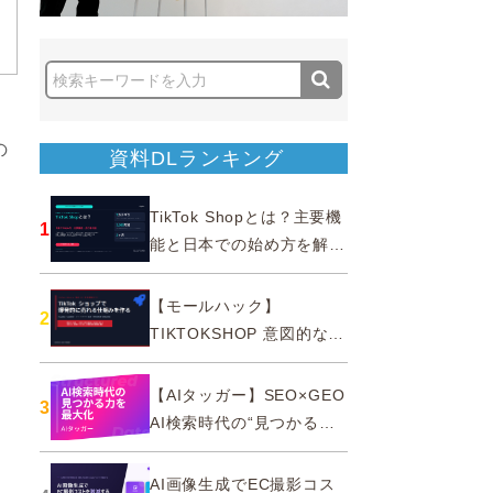
の
資料DLランキング
TikTok Shopとは？主要機
1
能と日本での始め方を解説
｜公式認定パートナー
【モールハック】
2
TIKTOKSHOP 意図的なバ
ズを生む法則
【AIタッガー】SEO×GEO
3
AI検索時代の“見つかる
力”を最大化
AI画像生成でEC撮影コス