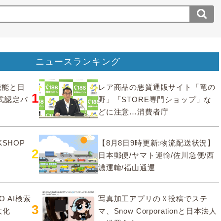
ニュースランキング
要機能と日
レア商品の悪質通販サイト「竜の
1
式認定パ
野」「STORE専門ショップ」な
どに注意…消費者庁
SHOP
【8月8日9時更新:物流配送状況】
2
日本郵便/ヤマト運輸/佐川急便/西
濃運輸/福山通運
O AI検索
写真加工アプリのＸ投稿でステ
3
大化
マ、Snow Corporationと日本法人