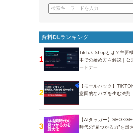
資料DLランキング
TikTok Shopとは？主
1
本での始め方を解説｜公
ートナー
【モールハック】TIKTOK
2
意図的なバズを生む法則
【AIタッガー】SEO×GE
3
時代の“見つかる力”を最