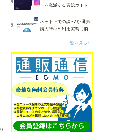
4
トを激減する実践ガイド
ネット上での調べ物×通販
5
購入時のAI利用実態【消費
者調査 2025】
一覧を見る
の