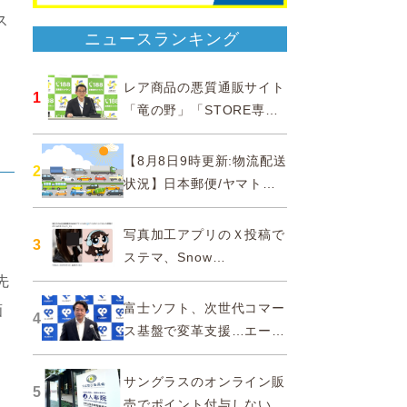
ス
ニュースランキング
レア商品の悪質通販サイト
1
「竜の野」「STORE専門
ショップ」などに注意…消
費者庁
【8月8日9時更新:物流配送
2
状況】日本郵便/ヤマト運
輸/佐川急便/西濃運輸/福山
通運
写真加工アプリのＸ投稿で
3
の
ステマ、Snow
Corporationと日本法人に
先
措置命令
富士ソフト、次世代コマー
画
4
ス基盤で変革支援…エージ
ェンティックコマースに対
応
サングラスのオンライン販
5
売でポイント付与しないよ