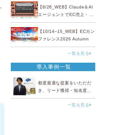
性“あいまいゾーン”大攻略セ
だ。
【8/28_WEB】Claude＆AI
ミナー
エージェントでEC売上・生
産性の両方を爆上げ ～ただ
使うだけじゃない！&qu...
【10/14−15_WEB】ECカン
ファレンス2026 Autumn
一覧を見る
導入事例一覧
都度最適な提案をいただだ
き、リード獲得・知名度向
上に効果実感
一覧を見る