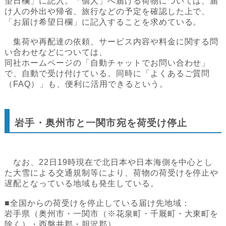
望日欄」に記入。「個人」へ届ける荷物については、届
け人の外出や帰省、旅行などの予定を確認した上で、
「お届け希望日欄」に記入することを求めている。
集荷や再配達の依頼、サービス内容や料金に関する問
い合わせなどについては、
同社ホームページの「自動チャットでお問い合わせ」
で、自動で受け付けている。同時に「よくあるご質問
（FAQ）」も、便利に活用できるという。
岩手・奥州市と一関市宛を荷受け停止
なお、22日19時現在で北日本や日本海側を中心とし
た大雪による交通規制等により、荷物の荷受けを停止や
遅配となっている地域も発生している。
■全国からの荷受けを停止している届け先地域：
岩手県（奥州市・一関市（※花泉町・千厩町・大東町を
除く）・西磐井郡・胆沢郡）