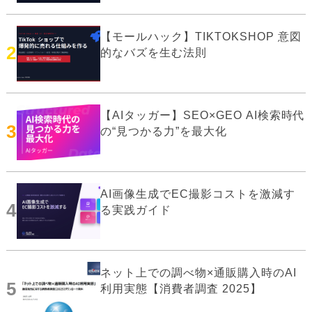
【モールハック】TIKTOKSHOP 意図
2
的なバズを生む法則
【AIタッガー】SEO×GEO AI検索時代
3
の“見つかる力”を最大化
AI画像生成でEC撮影コストを激減す
4
る実践ガイド
ネット上での調べ物×通販購入時のAI
5
利用実態【消費者調査 2025】