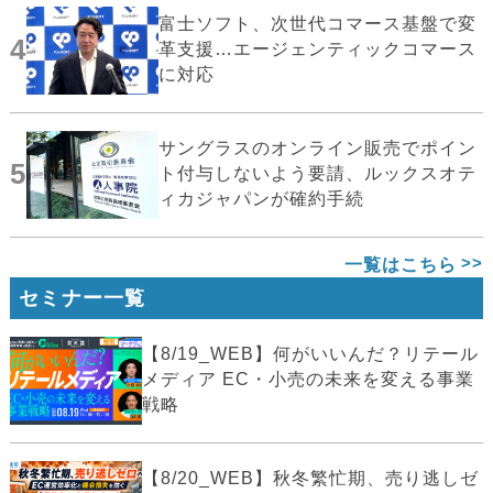
富士ソフト、次世代コマース基盤で変
4
革支援…エージェンティックコマース
に対応
サングラスのオンライン販売でポイン
5
ト付与しないよう要請、ルックスオテ
ィカジャパンが確約手続
一覧はこちら
セミナー一覧
【8/19_WEB】何がいいんだ？リテール
メディア EC・小売の未来を変える事業
戦略
【8/20_WEB】秋冬繁忙期、売り逃しゼ