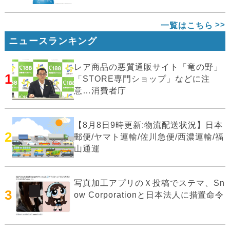
一覧はこちら
ニュースランキング
レア商品の悪質通販サイト「竜の野」
1
「STORE専門ショップ」などに注
意…消費者庁
【8月8日9時更新:物流配送状況】日本
2
郵便/ヤマト運輸/佐川急便/西濃運輸/福
山通運
写真加工アプリのＸ投稿でステマ、Sn
3
ow Corporationと日本法人に措置命令