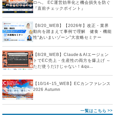
ロへ。 EC運営効率化と機会損失を防ぐ
『直前チェックポイント』
【8/20_WEB】【2026年】改正・業界
動向を踏まえて事例で理解 健食・機能
性“あいまいゾーン”大攻略セミナー
【8/28_WEB】Claude＆AIエージェン
トでEC売上・生産性の両方を爆上げ ～
ただ使うだけじゃない！&qu...
【10/14−15_WEB】ECカンファレンス
2026 Autumn
一覧はこちら