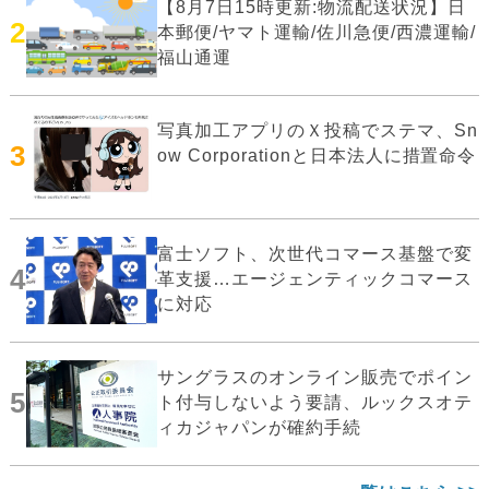
【8月7日15時更新:物流配送状況】日
2
本郵便/ヤマト運輸/佐川急便/西濃運輸/
福山通運
写真加工アプリのＸ投稿でステマ、Sn
3
ow Corporationと日本法人に措置命令
富士ソフト、次世代コマース基盤で変
4
革支援…エージェンティックコマース
に対応
サングラスのオンライン販売でポイン
5
ト付与しないよう要請、ルックスオテ
ィカジャパンが確約手続