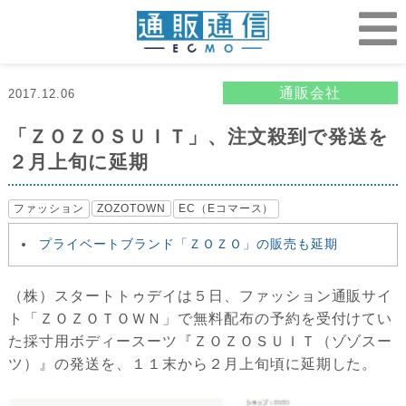
通販会社
2017.12.06
「ＺＯＺＯＳＵＩＴ」、注文殺到で発送を
２月上旬に延期
ファッション
ZOZOTOWN
EC（Eコマース）
プライベートブランド「ＺＯＺＯ」の販売も延期
（株）スタートトゥデイは５日、ファッション通販サイ
ト「ＺＯＺＯＴＯＷＮ」で無料配布の予約を受付けてい
た採寸用ボディースーツ『ＺＯＺＯＳＵＩＴ（ゾゾスー
ツ）』の発送を、１１末から２月上旬頃に延期した。