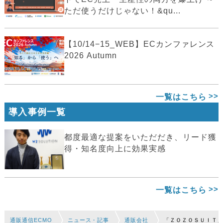
ただ使うだけじゃない！&qu...
【10/14−15_WEB】ECカンファレンス
2026 Autumn
一覧はこちら
導入事例一覧
都度最適な提案をいただだき、リード獲
得・知名度向上に効果実感
一覧はこちら
通販通信ECMO
ニュース・記事
通販会社
「ＺＯＺＯＳＵＩＴ