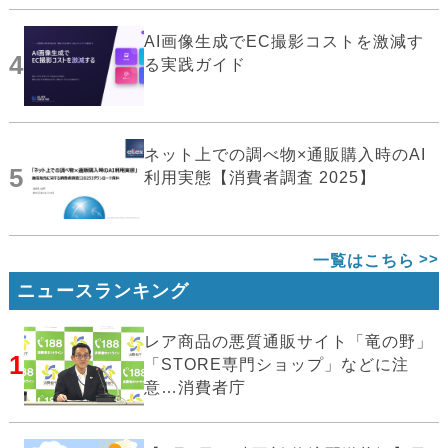
AI画像生成でEC撮影コストを激減す
4
る実践ガイド
ネット上での調べ物×通販購入時のAI
5
利用実態【消費者調査 2025】
一覧はこちら
ニュースランキング
レア商品の悪質通販サイト「竜の野」
1
「STORE専門ショップ」などに注
意…消費者庁