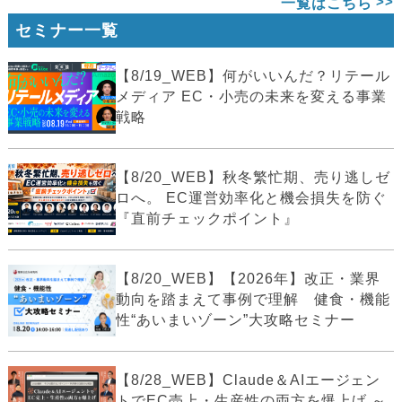
一覧はこちら
セミナー一覧
【8/19_WEB】何がいいんだ？リテール
メディア EC・小売の未来を変える事業
戦略
【8/20_WEB】秋冬繁忙期、売り逃しゼ
ロへ。 EC運営効率化と機会損失を防ぐ
『直前チェックポイント』
【8/20_WEB】【2026年】改正・業界
動向を踏まえて事例で理解 健食・機能
性“あいまいゾーン”大攻略セミナー
【8/28_WEB】Claude＆AIエージェン
トでEC売上・生産性の両方を爆上げ ～