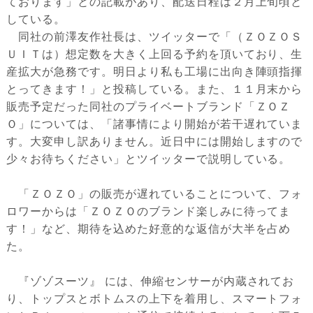
ております」との記載があり、配送日程は２月上旬頃と
している。
同社の前澤友作社長は、ツイッターで「（ＺＯＺＯＳ
ＵＩＴは）想定数を大きく上回る予約を頂いており、生
産拡大が急務です。明日より私も工場に出向き陣頭指揮
とってきます！」と投稿している。また、１１月末から
販売予定だった同社のプライベートブランド「ＺＯＺ
Ｏ」については、「諸事情により開始が若干遅れていま
す。大変申し訳ありません。近日中には開始しますので
少々お待ちください」とツイッターで説明している。
「ＺＯＺＯ」の販売が遅れていることについて、フォ
ロワーからは「ＺＯＺＯのブランド楽しみに待ってま
す！」など、期待を込めた好意的な返信が大半を占め
た。
『ゾゾスーツ』 には、伸縮センサーが内蔵されてお
り、トップスとボトムスの上下を着用し、スマートフォ