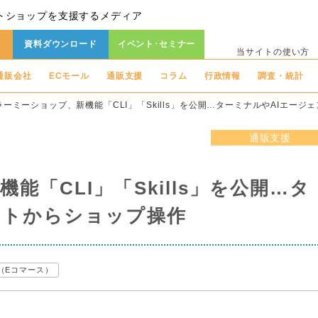
トショップを支援するメディア
資料ダウンロード
イベント･セミナー
当サイトの使い方
通販会社
ECモール
通販支援
コラム
行政情報
調査・統計
ラーミーショップ、新機能「CLI」「Skills」を公開…ターミナルやAIエージ
通販支援
「CLI」「Skills」を公開…タ
ントからショップ操作
C（Eコマース）