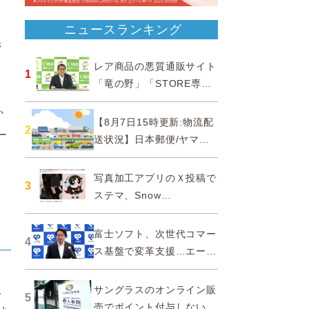
ニュースランキング
ジ
レア商品の悪質通販サイト
1
「竜の野」「STORE専門
ショップ」などに注意…消
か
費者庁
【8月7日15時更新:物流配
2
ー
送状況】日本郵便/ヤマト
運輸/佐川急便/西濃運輸/福
山通運
写真加工アプリのＸ投稿で
3
ステマ、Snow
Corporationと日本法人に
措置命令
富士ソフト、次世代コマー
4
ス基盤で変革支援…エージ
ェンティックコマースに対
応
え
サングラスのオンライン販
5
売でポイント付与しないよ