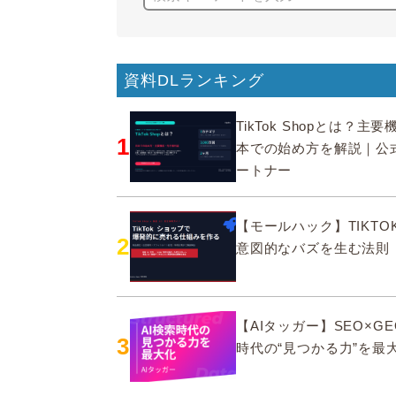
資料DLランキング
TikTok Shopとは？主
1
本での始め方を解説｜公
ートナー
【モールハック】TIKTOK
2
意図的なバズを生む法則
【AIタッガー】SEO×GE
3
時代の“見つかる力”を最