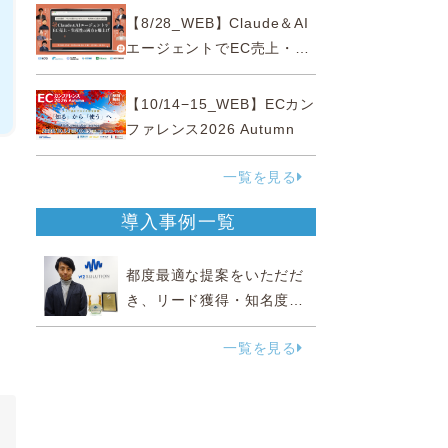
性“あいまいゾーン”大攻略セ
【8/28_WEB】Claude＆AI
ミナー
エージェントでEC売上・生
産性の両方を爆上げ ～ただ
使うだけじゃない！&qu...
【10/14−15_WEB】ECカン
ファレンス2026 Autumn
一覧を見る
導入事例一覧
都度最適な提案をいただだ
き、リード獲得・知名度向
上に効果実感
一覧を見る