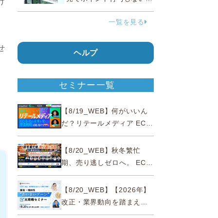
け
う要請、ルックスオティカ
一覧を見る
ジャパンが確約手続
せ
ヘルプ
セミナー一覧
【8/19_WEB】何がいいん
だ？リテールメディア EC・
小売の未来を変える事業戦
略
【8/20_WEB】秋冬繁忙
期、売り逃しゼロへ。 EC運
営効率化と機会損失を防ぐ
『直前チェックポイント』
【8/20_WEB】【2026年】
改正・業界動向を踏まえて
事例で理解 健食・機能