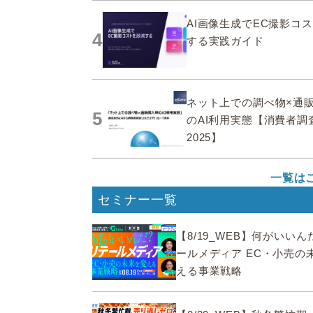
AI画像生成でEC撮影コ
4
する実践ガイド
ネット上での調べ物×通
5
のAI利用実態【消費者調
2025】
一覧は
セミナー一覧
【8/19_WEB】何がいい
ールメディア EC・小売の
える事業戦略