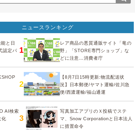
ニュースランキング
要機能と日
レア商品の悪質通販サイト「竜の
1
式認定パ
野」「STORE専門ショップ」な
どに注意…消費者庁
SHOP
【8月7日15時更新:物流配送状
2
況】日本郵便/ヤマト運輸/佐川急
便/西濃運輸/福山通運
O AI検索
写真加工アプリのＸ投稿でステ
3
大化
マ、Snow Corporationと日本法人
に措置命令