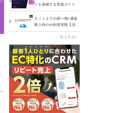
4
トを激減する実践ガイド
ネット上での調べ物×通販
5
購入時のAI利用実態【消費
者調査 2025】
一覧を見る
ト