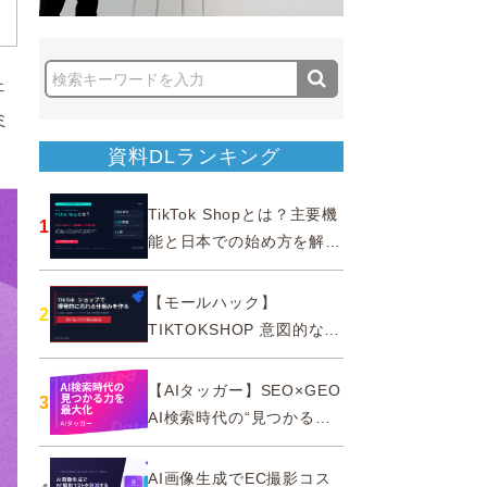
ェ
ミ
資料DLランキング
TikTok Shopとは？主要機
1
能と日本での始め方を解説
｜公式認定パートナー
【モールハック】
2
TIKTOKSHOP 意図的なバ
ズを生む法則
【AIタッガー】SEO×GEO
3
AI検索時代の“見つかる
力”を最大化
AI画像生成でEC撮影コス