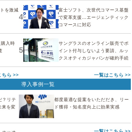
ストを激減
富士ソフト、次世代コマース基盤
4
で変革支援…エージェンティック
コマースに対応
販購入時
サングラスのオンライン販売でポ
5
査
イント付与しないよう要請、ルッ
クスオティカジャパンが確約手続
こちら
一覧はこちら
導入事例一覧
んだ？リテ
都度最適な提案をいただだき、リー
未来を変
ド獲得・知名度向上に効果実感
一覧はこちら