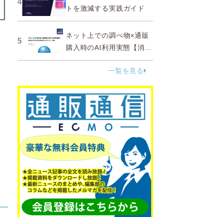
4
トを激減する実践ガイド
ネット上での調べ物×通販
5
購入時のAI利用実態【消費
者調査 2025】
一覧を見る