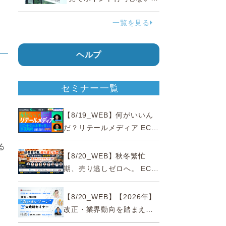
う要請、ルックスオティカ
一覧を見る
ジャパンが確約手続
ヘルプ
セミナー一覧
【8/19_WEB】何がいいん
だ？リテールメディア EC・
小売の未来を変える事業戦
る
略
【8/20_WEB】秋冬繁忙
期、売り逃しゼロへ。 EC運
営効率化と機会損失を防ぐ
『直前チェックポイント』
【8/20_WEB】【2026年】
改正・業界動向を踏まえて
事例で理解 健食・機能