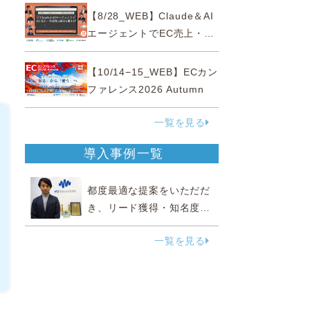
性“あいまいゾーン”大攻略セ
【8/28_WEB】Claude＆AI
ミナー
エージェントでEC売上・生
産性の両方を爆上げ ～ただ
使うだけじゃない！&qu...
【10/14−15_WEB】ECカン
ファレンス2026 Autumn
一覧を見る
導入事例一覧
都度最適な提案をいただだ
き、リード獲得・知名度向
上に効果実感
一覧を見る