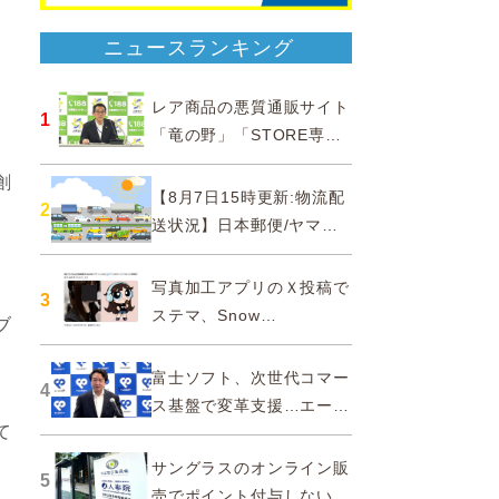
ニュースランキング
、
レア商品の悪質通販サイト
。
1
「竜の野」「STORE専門
ショップ」などに注意…消
創
費者庁
【8月7日15時更新:物流配
2
送状況】日本郵便/ヤマト
運輸/佐川急便/西濃運輸/福
山通運
写真加工アプリのＸ投稿で
3
ステマ、Snow
ブ
Corporationと日本法人に
措置命令
富士ソフト、次世代コマー
4
ス基盤で変革支援…エージ
て
ェンティックコマースに対
応
サングラスのオンライン販
5
売でポイント付与しないよ