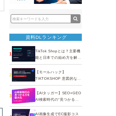
し
資料DLランキング
TikTok Shopとは？主要機
1
能と日本での始め方を解説
｜公式認定パートナー
【モールハック】
2
TIKTOKSHOP 意図的なバ
ズを生む法則
【AIタッガー】SEO×GEO
3
AI検索時代の“見つかる
力”を最大化
AI画像生成でEC撮影コス