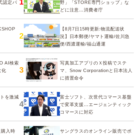
1
式認定パ
野」「STORE専門ショップ」な
どに注意…消費者庁
SHOP
【8月7日15時更新:物流配送状
2
況】日本郵便/ヤマト運輸/佐川急
便/西濃運輸/福山通運
O AI検索
写真加工アプリのＸ投稿でステ
3
大化
マ、Snow Corporationと日本法人
に措置命令
ストを激減
富士ソフト、次世代コマース基盤
4
で変革支援…エージェンティック
コマースに対応
販購入時
サングラスのオンライン販売でポ