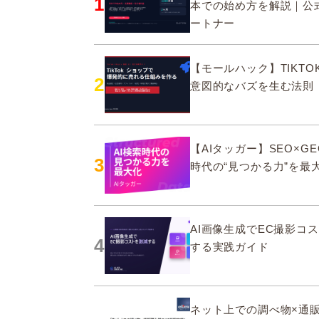
1
本での始め方を解説｜公
ートナー
【モールハック】TIKTOK
2
意図的なバズを生む法則
【AIタッガー】SEO×GE
3
時代の“見つかる力”を最
AI画像生成でEC撮影コ
4
する実践ガイド
ネット上での調べ物×通