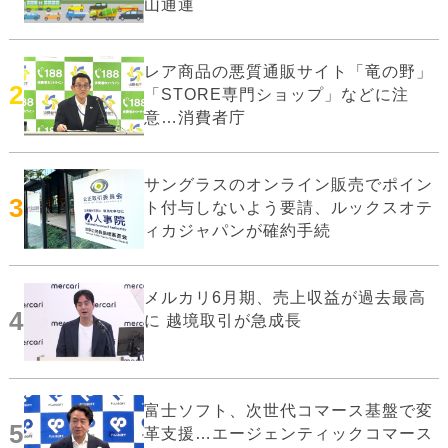
山通運
レア商品の悪質通販サイト「竜の野」
2
「STORE専門ショップ」などに注
意…消費者庁
サングラスのオンライン販売でポイン
3
ト付与しないよう要請、ルックスオテ
ィカジャパンが確約手続
メルカリ6月期、売上収益が過去最高
4
に 越境取引が急成長
富士ソフト、次世代コマース基盤で変
5
革支援…エージェンティックコマース