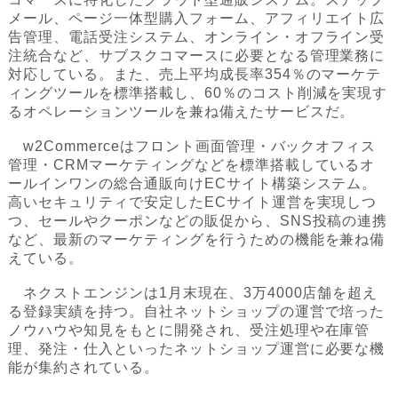
メール、ページ一体型購入フォーム、アフィリエイト広
告管理、電話受注システム、オンライン・オフライン受
注統合など、サブスクコマースに必要となる管理業務に
対応している。また、売上平均成長率354％のマーケテ
ィングツールを標準搭載し、60％のコスト削減を実現す
るオペレーションツールを兼ね備えたサービスだ。
w2Commerceはフロント画面管理・バックオフィス
管理・CRMマーケティングなどを標準搭載しているオ
ールインワンの総合通販向けECサイト構築システム。
高いセキュリティで安定したECサイト運営を実現しつ
つ、セールやクーポンなどの販促から、SNS投稿の連携
など、最新のマーケティングを行うための機能を兼ね備
えている。
ネクストエンジンは1月末現在、3万4000店舗を超え
る登録実績を持つ。自社ネットショップの運営で培った
ノウハウや知見をもとに開発され、受注処理や在庫管
理、発注・仕入といったネットショップ運営に必要な機
能が集約されている。