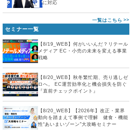
に対応
一覧はこちら
セミナー一覧
【8/19_WEB】何がいいんだ？リテール
メディア EC・小売の未来を変える事業
戦略
【8/20_WEB】秋冬繁忙期、売り逃しゼ
ロへ。 EC運営効率化と機会損失を防ぐ
『直前チェックポイント』
【8/20_WEB】【2026年】改正・業界
動向を踏まえて事例で理解 健食・機能
性“あいまいゾーン”大攻略セミナー