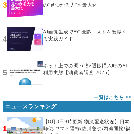
3
の“見つかる力”を最大化
AI画像生成でEC撮影コストを激減す
4
る実践ガイド
ネット上での調べ物×通販購入時のAI
5
利用実態【消費者調査 2025】
一覧はこちら
ニュースランキング
【8月8日9時更新:物流配送状況】日本
1
郵便/ヤマト運輸/佐川急便/西濃運輸/福