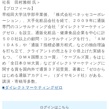
社長 田村雅樹 氏＞
【プロフィール】
早稲田大学法学部卒業後、「株式会社ベネッセコーポレ
ーション」、大手化粧品会社を経て、２００９年に通販
専門のコンサルティング会社「ダイレクトマーケティン
グゼロ」を設立。通販化粧品・健康食品企業を中心に計
５００社以上の顧問・コンサルティングを行う。「ＡＭ
ＩＤＡＳ」や「通販７指標必勝方程式」などの独自理論
を打ち立て、クライアントの売上を２０倍上げた実績を
もつ。「ＤＭＡ国際エコー賞」「ケープルズ賞」をはじ
め「全日本ＤＭ大賞」などダイレクトマーケティングに
関する賞を国内外で通算３７冠受賞。著書に『ゼロから
はじめる通販アカデミー』（ダイヤモンド社）がある。
講演・寄稿等多数。
■ダイレクトマーケティングゼロ
ログインはこちら