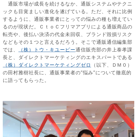
通販市場が成長を続けるなか、通販システムやテクニ
ックも目覚ましい進化を遂げている。ただ、それに比例
するように、通販事業者にとっての悩みの種も増えてい
るのが現状だ。ＣｔｏＣフリマアプリによる通販商品の
転売や、後払い決済の代金未回収、ブランド毀損リスク
などもその１つと言えるだろう。そこで通販通信編集部
では、
（株）トウ・キユーピー
通信販売部の井上泰孝課
長と、ダイレクトマーケティングのエキスパートである
（株）ダイレクトマーケティングゼロ
（以下、ＤＭ０）
の田村雅樹社長に、通販事業者の″悩み″について徹底的
に語ってもらった。