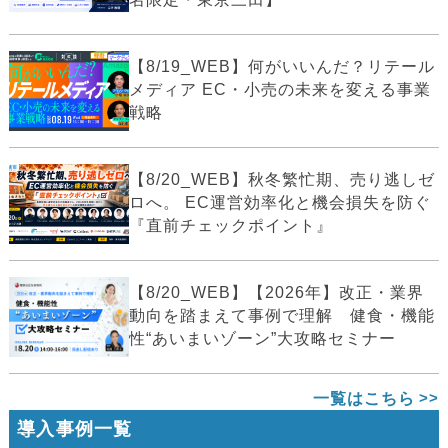
【8/19_WEB】何がいいんだ？リテール
メディア EC・小売の未来を変える事業
戦略
【8/20_WEB】秋冬繁忙期、売り逃しゼ
ロへ。 EC運営効率化と機会損失を防ぐ
『直前チェックポイント』
【8/20_WEB】【2026年】改正・業界
動向を踏まえて事例で理解 健食・機能
性“あいまいゾーン”大攻略セミナー
一覧はこちら
導入事例一覧