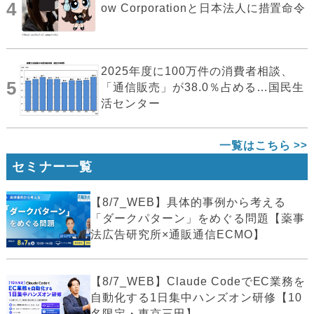
4
ow Corporationと日本法人に措置命令
2025年度に100万件の消費者相談、
5
「通信販売」が38.0％占める…国民生
活センター
一覧はこちら
セミナー一覧
【8/7_WEB】具体的事例から考える
「ダークパターン」をめぐる問題【薬事
法広告研究所×通販通信ECMO】
【8/7_WEB】Claude CodeでEC業務を
自動化する1日集中ハンズオン研修【10
名限定・東京三田】