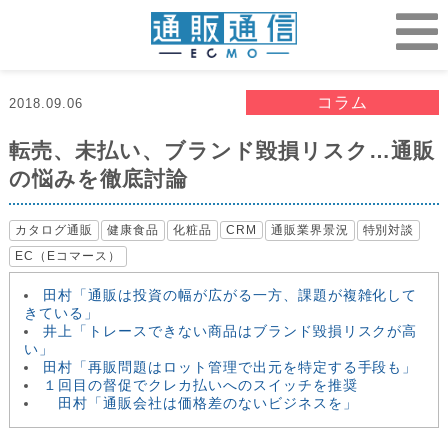
コラム
2018.09.06
転売、未払い、ブランド毀損リスク…通販
の悩みを徹底討論
カタログ通販
健康食品
化粧品
CRM
通販業界景況
特別対談
EC（Eコマース）
田村「通販は投資の幅が広がる一方、課題が複雑化して
きている」
井上「トレースできない商品はブランド毀損リスクが高
い」
田村「再販問題はロット管理で出元を特定する手段も」
１回目の督促でクレカ払いへのスイッチを推奨
田村「通販会社は価格差のないビジネスを」