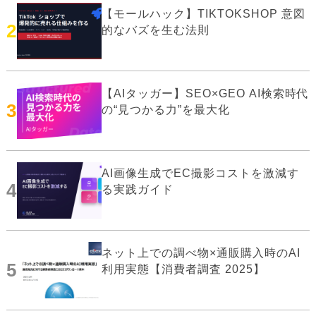
【モールハック】TIKTOKSHOP 意図
2
的なバズを生む法則
【AIタッガー】SEO×GEO AI検索時代
3
の“見つかる力”を最大化
AI画像生成でEC撮影コストを激減す
4
る実践ガイド
ネット上での調べ物×通販購入時のAI
5
利用実態【消費者調査 2025】