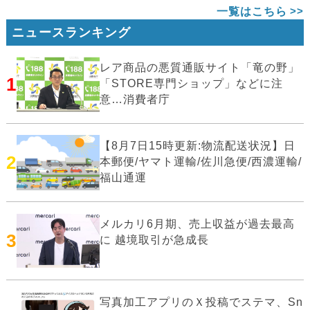
一覧はこちら
ニュースランキング
レア商品の悪質通販サイト「竜の野」
1
「STORE専門ショップ」などに注
意…消費者庁
【8月7日15時更新:物流配送状況】日
2
本郵便/ヤマト運輸/佐川急便/西濃運輸/
福山通運
メルカリ6月期、売上収益が過去最高
3
に 越境取引が急成長
写真加工アプリのＸ投稿でステマ、Sn