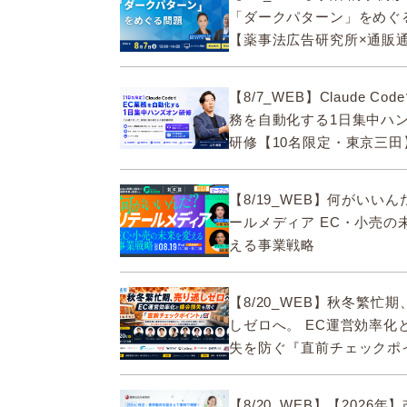
「ダークパターン」をめぐ
【薬事法広告研究所×通販
ECMO】
【8/7_WEB】Claude Co
務を自動化する1日集中ハ
研修【10名限定・東京三田
【8/19_WEB】何がいい
ールメディア EC・小売の
える事業戦略
【8/20_WEB】秋冬繁忙
しゼロへ。 EC運営効率化
失を防ぐ『直前チェックポ
【8/20_WEB】【2026年