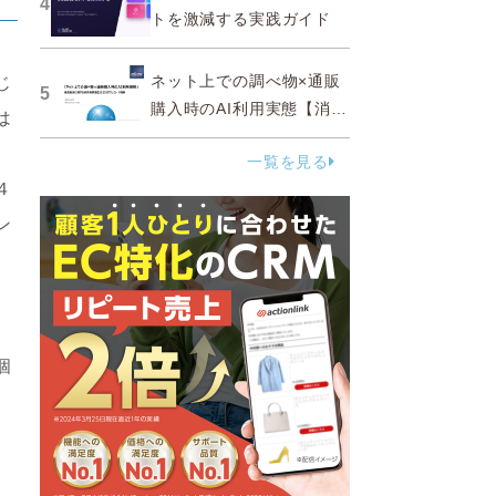
4
トを激減する実践ガイド
ネット上での調べ物×通販
じ
5
購入時のAI利用実態【消費
は
者調査 2025】
一覧を見る
４
ン
、
個