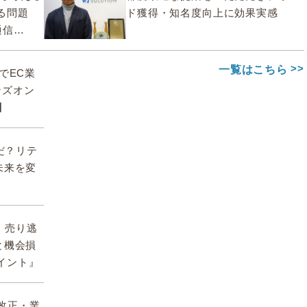
る問題
ド獲得・知名度向上に効果実感
通信
一覧はこちら
deでEC業
ンズオン
】
んだ？リテ
未来を変
期、売り逃
と機会損
イント』
】改正・業