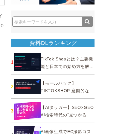
イ
０
資料DLランキング
TikTok Shopとは？主要機
1
能と日本での始め方を解説
｜公式認定パートナー
【モールハック】
2
TIKTOKSHOP 意図的なバ
ズを生む法則
【AIタッガー】SEO×GEO
3
AI検索時代の“見つかる
力”を最大化
AI画像生成でEC撮影コス