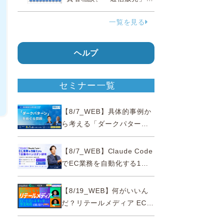
38.0％占める…国民生活セ
一覧を見る
ンター
ヘルプ
セミナー一覧
【8/7_WEB】具体的事例か
ら考える「ダークパター
ン」をめぐる問題【薬事法
広告研究所×通販通信
【8/7_WEB】Claude Code
ECMO】
でEC業務を自動化する1日
集中ハンズオン研修【10名
限定・東京三田】
【8/19_WEB】何がいいん
だ？リテールメディア EC・
小売の未来を変える事業戦