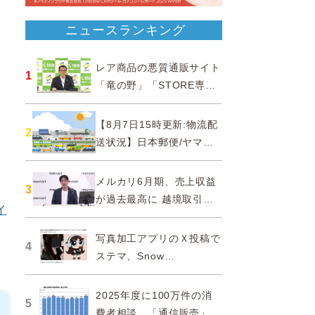
ニュースランキング
レア商品の悪質通販サイト
1
「竜の野」「STORE専門
ショップ」などに注意…消
費者庁
【8月7日15時更新:物流配
2
送状況】日本郵便/ヤマト
運輸/佐川急便/西濃運輸/福
山通運
メルカリ6月期、売上収益
3
が過去最高に 越境取引が
イ
急成長
写真加工アプリのＸ投稿で
4
ステマ、Snow
Corporationと日本法人に
措置命令
2025年度に100万件の消
5
費者相談、「通信販売」が