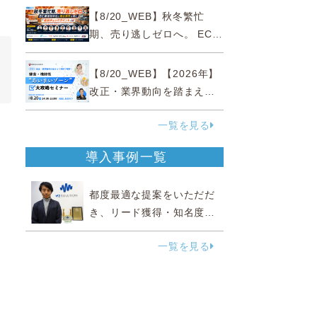
略
【8/20_WEB】秋冬繁忙
期、売り逃しゼロへ。 EC運
営効率化と機会損失を防ぐ
『直前チェックポイント』
【8/20_WEB】【2026年】
改正・業界動向を踏まえて
事例で理解 健食・機能
一覧を見る
性“あいまいゾーン”大攻略セ
ミナー
導入事例一覧
都度最適な提案をいただだ
き、リード獲得・知名度向
上に効果実感
一覧を見る