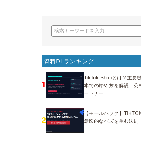
資料DLランキング
TikTok Shopとは？主
1
本での始め方を解説｜公
ートナー
【モールハック】TIKTOK
2
意図的なバズを生む法則