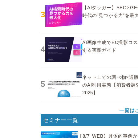
【AIタッガー】SEO×GE
3
時代の“見つかる力”を最
AI画像生成でEC撮影コ
4
する実践ガイド
ネット上での調べ物×通
5
のAI利用実態【消費者調
2025】
一覧は
セミナー一覧
【8/7_WEB】具体的事例