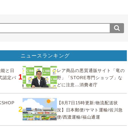
ニュースランキング
要機能と日
レア商品の悪質通販サイト「竜の
1
式認定パ
野」「STORE専門ショップ」な
どに注意…消費者庁
SHOP
【8月7日15時更新:物流配送状
2
況】日本郵便/ヤマト運輸/佐川急
便/西濃運輸/福山通運