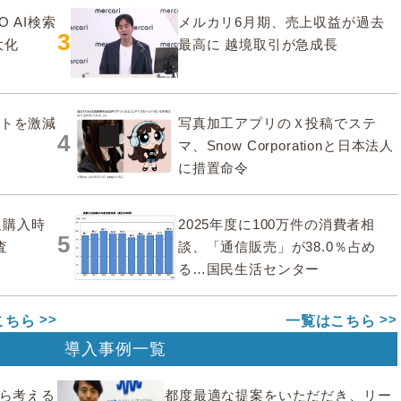
O AI検索
メルカリ6月期、売上収益が過去
3
大化
最高に 越境取引が急成長
ストを激減
写真加工アプリのＸ投稿でステ
4
マ、Snow Corporationと日本法人
に措置命令
販購入時
2025年度に100万件の消費者相
5
査
談、「通信販売」が38.0％占め
る…国民生活センター
こちら
一覧はこちら
導入事例一覧
から考える
都度最適な提案をいただだき、リー