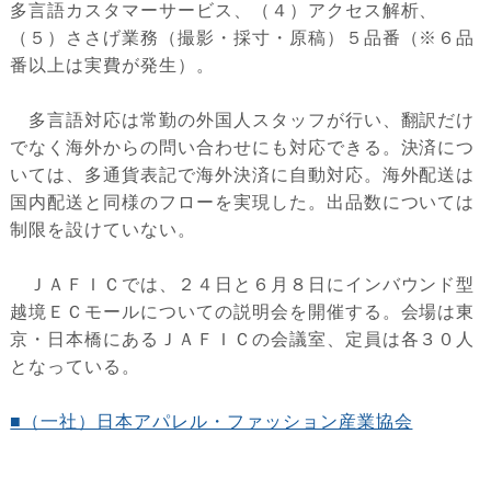
多言語カスタマーサービス、（４）アクセス解析、
（５）ささげ業務（撮影・採寸・原稿）５品番（※６品
番以上は実費が発生）。
多言語対応は常勤の外国人スタッフが行い、翻訳だけ
でなく海外からの問い合わせにも対応できる。決済につ
いては、多通貨表記で海外決済に自動対応。海外配送は
国内配送と同様のフローを実現した。出品数については
制限を設けていない。
ＪＡＦＩＣでは、２４日と６月８日にインバウンド型
越境ＥＣモールについての説明会を開催する。会場は東
京・日本橋にあるＪＡＦＩＣの会議室、定員は各３０人
となっている。
■（一社）日本アパレル・ファッション産業協会