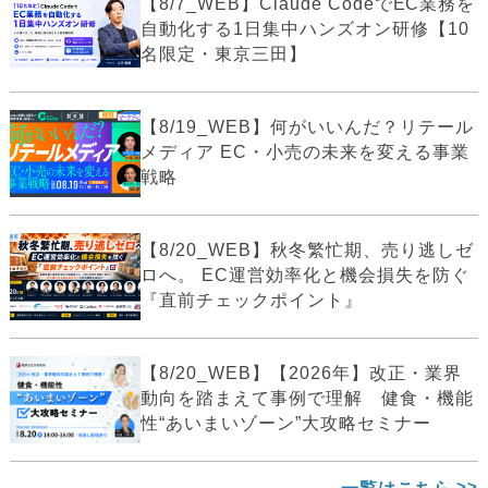
【8/7_WEB】Claude CodeでEC業務を
自動化する1日集中ハンズオン研修【10
名限定・東京三田】
【8/19_WEB】何がいいんだ？リテール
メディア EC・小売の未来を変える事業
戦略
【8/20_WEB】秋冬繁忙期、売り逃しゼ
ロへ。 EC運営効率化と機会損失を防ぐ
『直前チェックポイント』
【8/20_WEB】【2026年】改正・業界
動向を踏まえて事例で理解 健食・機能
性“あいまいゾーン”大攻略セミナー