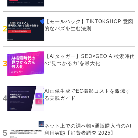
【モールハック】TIKTOKSHOP 意図
2
的なバズを生む法則
【AIタッガー】SEO×GEO AI検索時代
3
の“見つかる力”を最大化
AI画像生成でEC撮影コストを激減す
4
る実践ガイド
ネット上での調べ物×通販購入時のAI
5
利用実態【消費者調査 2025】