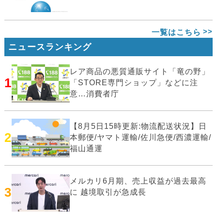
一覧はこちら
ニュースランキング
レア商品の悪質通販サイト「竜の野」
1
「STORE専門ショップ」などに注
意…消費者庁
【8月5日15時更新:物流配送状況】日
2
本郵便/ヤマト運輸/佐川急便/西濃運輸/
福山通運
メルカリ6月期、売上収益が過去最高
3
に 越境取引が急成長