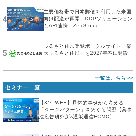
主要価格帯で日本郵便を利用した米国
4
向け配送が再開、DDPソリューション
とAPI連携…ZenGroup
ふるさと住民登録ポータルサイト「楽
5
天ふるさと住民」を2027年春に開設
一覧はこちら
セミナー一覧
【8/7_WEB】具体的事例から考える
「ダークパターン」をめぐる問題【薬事
法広告研究所×通販通信ECMO】