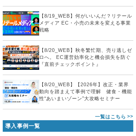
【8/19_WEB】何がいいんだ？リテール
メディア EC・小売の未来を変える事業
戦略
【8/20_WEB】秋冬繁忙期、売り逃しゼ
ロへ。 EC運営効率化と機会損失を防ぐ
『直前チェックポイント』
【8/20_WEB】【2026年】改正・業界
動向を踏まえて事例で理解 健食・機能
性“あいまいゾーン”大攻略セミナー
一覧はこちら
導入事例一覧