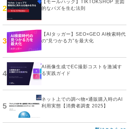
【モールハック】TIKTOKSHOP 意図
2
的なバズを生む法則
【AIタッガー】SEO×GEO AI検索時代
3
の“見つかる力”を最大化
AI画像生成でEC撮影コストを激減す
4
る実践ガイド
ネット上での調べ物×通販購入時のAI
5
利用実態【消費者調査 2025】