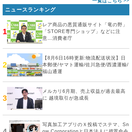
一覧はこちら
ニュースランキング
レア商品の悪質通販サイト「竜の野」
1
「STORE専門ショップ」などに注
意…消費者庁
【8月6日16時更新:物流配送状況】日
2
本郵便/ヤマト運輸/佐川急便/西濃運輸/
福山通運
メルカリ6月期、売上収益が過去最高
3
に 越境取引が急成長
写真加工アプリのＸ投稿でステマ、Sn
4
ow Corporationと日本法人に措置命令