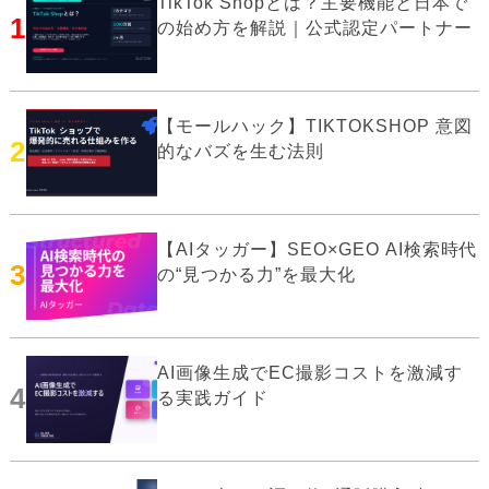
TikTok Shopとは？主要機能と日本で
1
の始め方を解説｜公式認定パートナー
【モールハック】TIKTOKSHOP 意図
2
的なバズを生む法則
【AIタッガー】SEO×GEO AI検索時代
3
の“見つかる力”を最大化
AI画像生成でEC撮影コストを激減す
4
る実践ガイド