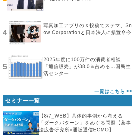
写真加工アプリのＸ投稿でステマ、Sn
4
ow Corporationと日本法人に措置命令
2025年度に100万件の消費者相談、
5
「通信販売」が38.0％占める…国民生
活センター
一覧はこちら
セミナー一覧
【8/7_WEB】具体的事例から考える
「ダークパターン」をめぐる問題【薬事
法広告研究所×通販通信ECMO】