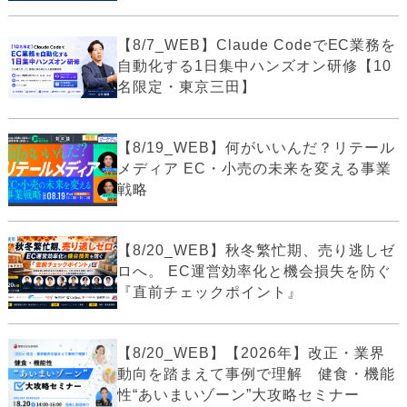
【8/7_WEB】Claude CodeでEC業務を
自動化する1日集中ハンズオン研修【10
名限定・東京三田】
【8/19_WEB】何がいいんだ？リテール
メディア EC・小売の未来を変える事業
戦略
【8/20_WEB】秋冬繁忙期、売り逃しゼ
ロへ。 EC運営効率化と機会損失を防ぐ
『直前チェックポイント』
【8/20_WEB】【2026年】改正・業界
動向を踏まえて事例で理解 健食・機能
性“あいまいゾーン”大攻略セミナー