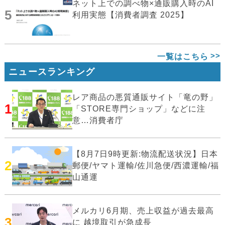
ネット上での調べ物×通販購入時のAI
5
利用実態【消費者調査 2025】
一覧はこちら
ニュースランキング
レア商品の悪質通販サイト「竜の野」
1
「STORE専門ショップ」などに注
意…消費者庁
【8月7日9時更新:物流配送状況】日本
2
郵便/ヤマト運輸/佐川急便/西濃運輸/福
山通運
メルカリ6月期、売上収益が過去最高
3
に 越境取引が急成長