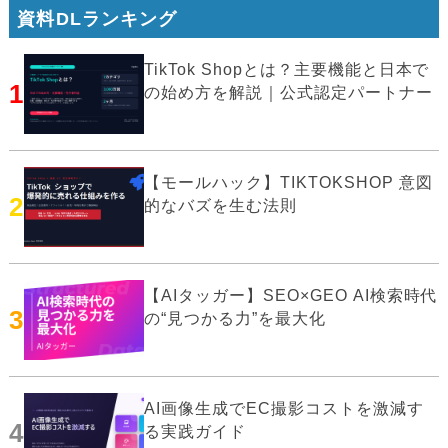
資料DLランキング
TikTok Shopとは？主要機能と日本で
1
の始め方を解説｜公式認定パートナー
【モールハック】TIKTOKSHOP 意図
2
的なバズを生む法則
【AIタッガー】SEO×GEO AI検索時代
3
の“見つかる力”を最大化
AI画像生成でEC撮影コストを激減す
4
る実践ガイド