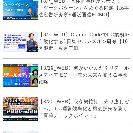
【8/7_WEB】具体的事例から考える
「ダークパターン」をめぐる問題【薬事
法広告研究所×通販通信ECMO】
【8/7_WEB】Claude CodeでEC業務を
自動化する1日集中ハンズオン研修【10
名限定・東京三田】
【8/19_WEB】何がいいんだ？リテール
メディア EC・小売の未来を変える事業
戦略
【8/20_WEB】秋冬繁忙期、売り逃しゼ
ロへ。 EC運営効率化と機会損失を防ぐ
『直前チェックポイント』