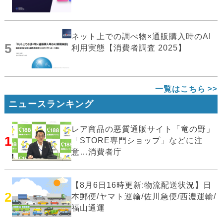
ネット上での調べ物×通販購入時のAI
5
利用実態【消費者調査 2025】
一覧はこちら
ニュースランキング
レア商品の悪質通販サイト「竜の野」
1
「STORE専門ショップ」などに注
意…消費者庁
【8月6日16時更新:物流配送状況】日
2
本郵便/ヤマト運輸/佐川急便/西濃運輸/
福山通運