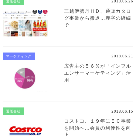
2018.06.26
通販会社
三越伊勢丹ＨＤ、通販カタロ
グ事業から撤退…赤字の継続
で
2018.06.21
マーケティング
広告主の５６％が「インフル
エンサーマーケティング」活
用
2018.06.15
通販会社
コストコ、１９年にＥＣ事業
を開始へ…会員の利便性を向
上