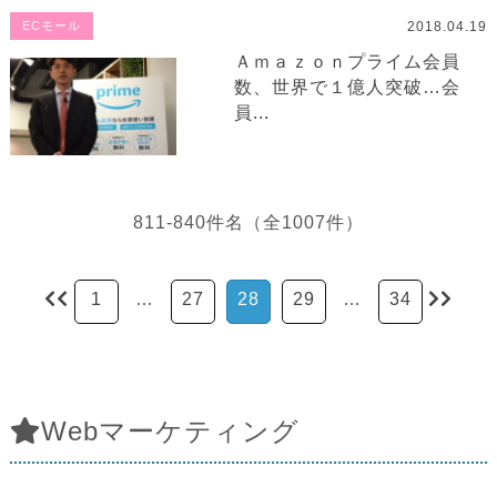
2018.04.19
ECモール
Ａｍａｚｏｎプライム会員
数、世界で１億人突破…会
員...
811-840件名（全1007件）
1
…
27
28
29
…
34
Webマーケティング