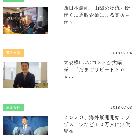
西日本豪雨、山陽の物流寸断
続く…通販企業による支援も
続々
2018.07.04
通販支援
大規模ECのコストが大幅
減、「たまごリピートＮｅ
ｘ...
2018.07.03
通販会社
ＺＯＺＯ、海外展開開始…ゾ
ゾスーツなど１０万人に無償
配布