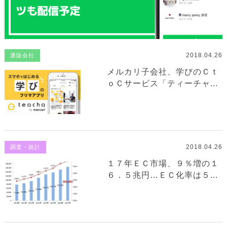
2018.04.26
通販会社
メルカリ子会社、学びのＣｔ
ｏＣサービス「ティーチャ...
2018.04.26
調査・統計
１７年ＥＣ市場、９％増の１
６．５兆円…ＥＣ化率は５...