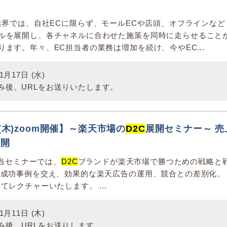
業界では、自社ECに限らず、モールECや店頭、オフラインなど
ルを展開し、各チャネルに合わせた施策を同時に走らせること
ます。年々、EC担当者の業務は増加を続け、今やEC...
月17日 (水)
み後、URLをお送りいたします。
(木)zoom開催】～楽天市場の
D2C
展開セミナー～ 売
公開
5:00 当セミナーでは、
D2C
ブランドが楽天市場で勝つための戦略と
 成功事例を交え、効果的な楽天広告の運用、競合との差別化、
てレクチャーいたします。 ...
月11日 (木)
み後、URLをお送りします。