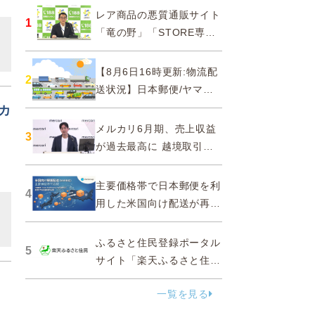
レア商品の悪質通販サイト
1
「竜の野」「STORE専門
ショップ」などに注意…消
費者庁
【8月6日16時更新:物流配
2
送状況】日本郵便/ヤマト
運輸/佐川急便/西濃運輸/福
カ
山通運
メルカリ6月期、売上収益
3
が過去最高に 越境取引が
急成長
主要価格帯で日本郵便を利
4
用した米国向け配送が再
開、DDPソリューションと
API連携…ZenGroup
ふるさと住民登録ポータル
5
サイト「楽天ふるさと住
民」を2027年春に開設
一覧を見る