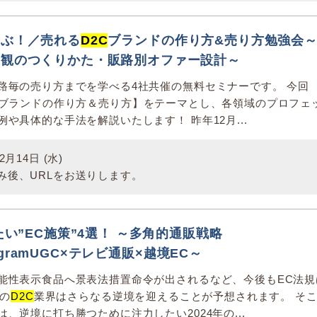
学ぶ！／売れる
D2C
ブランドの作り方&売り方勉強会
界観のつくりかた・販路別オファー設計～
路毎の売り方までを学べる4社共催の無料セミナーです。 今回
ブランドの作り方＆売り方】をテーマとし、各領域のプロフェ
や具体的な手法を解説いたします！ 昨年12月...
月14日 (水)
み後、URLをお送りします。
たい”EC施策”4選！ ～多角的通販戦略
stagramUGC×テレビ通販×越境EC～
能性表示食品へ景表法措置命令が出されるなど、今後もEC法規
年の
D2C
業界はさらなる逆境を迎えることが予想されます。 そ
、逆境に打ち勝つために注力したい2024年の...