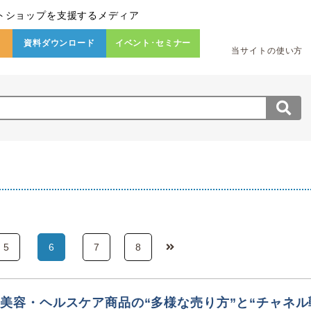
トショップを支援するメディア
資料ダウンロード
イベント･セミナー
当サイトの使い方
果
5
6
7
8
EB】美容・ヘルスケア商品の“多様な売り方”と“チャネル