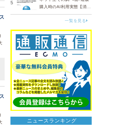
5
購入時のAI利用実態【消費
者調査 2025】
ス
一覧を見る
り
大
ス
り
ニュースランキング
大