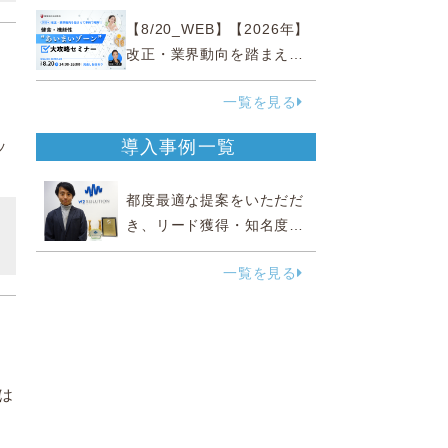
『直前チェックポイント』
【8/20_WEB】【2026年】
改正・業界動向を踏まえて
～
事例で理解 健食・機能
一覧を見る
性“あいまいゾーン”大攻略セ
ミナー
導入事例一覧
ッ
都度最適な提案をいただだ
き、リード獲得・知名度向
上に効果実感
一覧を見る
は
こ