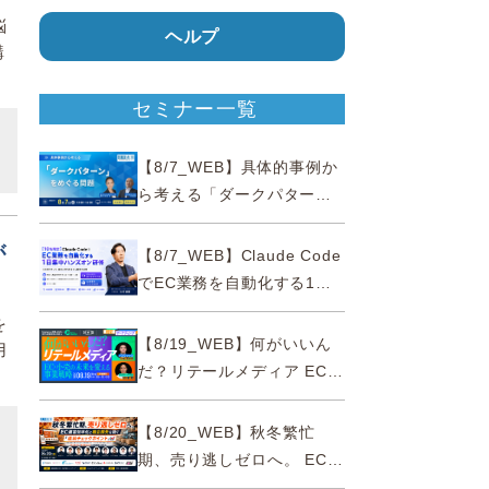
悩
ヘルプ
購
セミナー一覧
【8/7_WEB】具体的事例か
ら考える「ダークパター
ン」をめぐる問題【薬事法
広告研究所×通販通信
が
【8/7_WEB】Claude Code
ECMO】
でEC業務を自動化する1日
集中ハンズオン研修【10名
を
限定・東京三田】
【8/19_WEB】何がいいん
用
だ？リテールメディア EC・
小売の未来を変える事業戦
略
【8/20_WEB】秋冬繁忙
期、売り逃しゼロへ。 EC運
営効率化と機会損失を防ぐ