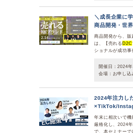
＼成長企業に
商品開発・世
商品開発から、販
は、【売れる
D2C
ショナルが成功事例
開催日：2024年2
会場：お申し込
2024年注力し
×TikTok/In
年末に相次いで機
厳格化し、2024
で、本セミナーでは