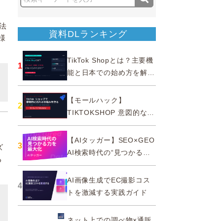
法
資料DLランキング
様
TikTok Shopとは？主要機
1
能と日本での始め方を解説
｜公式認定パートナー
【モールハック】
2
TIKTOKSHOP 意図的なバ
ズを生む法則
【AIタッガー】SEO×GEO
3
ズ
AI検索時代の“見つかる
る
力”を最大化
AI画像生成でEC撮影コス
4
トを激減する実践ガイド
ネット上での調べ物×通販