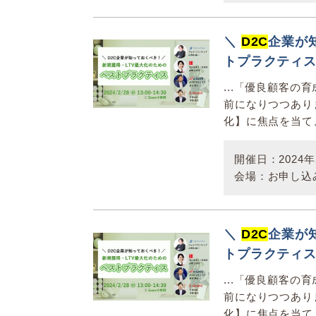
＼
D2C
企業が
トプラクティ
...「優良顧客
前になりつつあり
化】に焦点を当て
開催日：2024年2
会場：お申し込
＼
D2C
企業が
トプラクティ
...「優良顧客
前になりつつあり
化】に焦点を当て