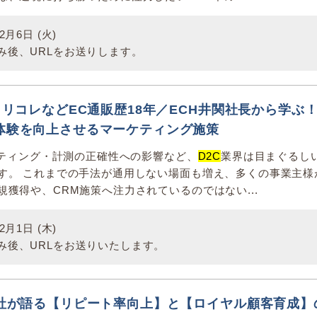
月6日 (火)
み後、URLをお送りします。
・トリコレなどEC通販歴18年／ECH井関社長から学ぶ
体験を向上させるマーケティング施策
ーゲティング・計測の正確性への影響など、
D2C
業界は目まぐるし
す。 これまでの手法が通用しない場面も増え、多くの事業主様
規獲得や、CRM施策へ注力されているのではない...
月1日 (木)
み後、URLをお送りいたします。
4社が語る【リピート率向上】と【ロイヤル顧客育成】